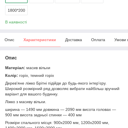
1800*200
В наявності
Опис
Характеристики
Доставка
Оплата
Умови 
Опис
Матеріал:
масив вільхи
Колір:
горіх, темний горіх
Дерев'яне ліжко Брітні підійде до будь-якого інтер'єру.
Широкий розмірний ряд дозволяє вибрати найбільш зручний
варіант для вашого будинку.
Ліжко з масиву вільхи.
ширина — 1490 мм довжина — 2090 мм висота головах —
900 мм висота задньої спинки — 400 мм
Розміри спального місця: 900х2000 мм, 1200х2000 мм,
1400х2000 мм, 1600х2000 мм