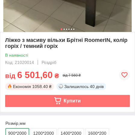
Ліжко з масиву вільхи Брітні RoomerIN, колір
горіх / темний горіх
В наявності
Код: 21020014
Роздріб
6 501,60
від
₴
від 7 560 ₴
Економія
1058.40 ₴
Залишилось
40 днів
Купити
Розмір,мм
900*2000
1200*2000
1400*2000
1600*200