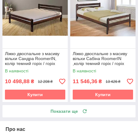
Ліжко двоспальне з масиву
Ліжко двоспальне з масиву
вільхи Сандра RoomerIN,
вільхи Сабіна RoomerIN
колір темний горіх / горіх
,колір темний горіх / горіх
В наявності
В наявності
10 498,88
11 546,36
₴
₴
12 208 ₴
13 426 ₴
Купити
Купити
Показати ще
Про нас