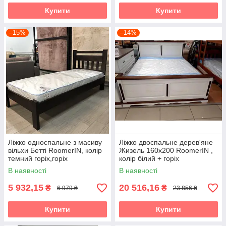
Купити
Купити
–15%
–14%
Ліжко односпальне з масиву
Ліжко двоспальне дерев'яне
вільхи Бетті RoomerIN, колір
Жизель 160х200 RoomerIN ,
темний горіх,горіх
колір білий + горіх
В наявності
В наявності
5 932,15
20 516,16
₴
₴
6 979 ₴
23 856 ₴
Купити
Купити