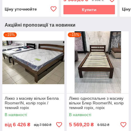
Ціну уточнюйте
Цін
Купити
Акційні пропозиції та новинки
–15%
–15%
Ліжко з масиву вільхи Белла
Ліжко односпальне з масиву
RoomerIN, колір горіх /
вільхи Блер RoomerIN, колір
темний горіх
темний горіх, горіх
В наявності
В наявності
6 426
5 569,20
від
₴
₴
від 7 560 ₴
6 552 ₴