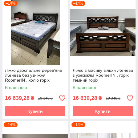
–14%
–14%
Ліжко двоспальне дерев'яне
Ліжко з масиву вільхи Женева
Женева без узніжжя
з узніжжям RoomerIN , горіх
RoomerIN , колір горіх
темний горіх
темний горіх
В наявності
В наявності
16 639,28
16 639,28
₴
₴
19 348 ₴
19 348 ₴
Купити
Купити
–14%
–14%