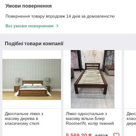
Умови повернення
Повернення товару впродовж 14 днів за домовленістю
Всі умови повернення
Подібні товари компанії
Двоспальне ліжко з
Ліжко односпальне з
Двос
масиву дерева в
масиву вільхи Блер
клас
класичному стилі
RoomerIN, колір темний
дере
Франческа ROKA, колір
горіх, горіх
колі
темний горіх
5 569,20
₴
6 552 ₴