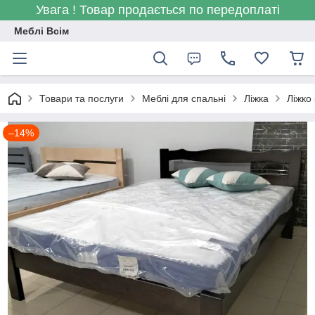
Увага ! Товар продається по передоплаті
Меблі Всім
Товари та послуги
Меблі для спальні
Ліжка
Ліжко 
–14%