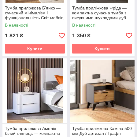
Тумба приліжкова Б’янко —
Тумба приліжкова Фріда —
сучасний мінімалізм і
компактна сучасна тумба з
функціональність Світ меблів,
висувними шухлядами дуб
колір білий глянець
Ліворно / чорний Світ меблів
В наявності
В наявності
1 821
1 350
₴
₴
Купити
Купити
Тумба приліжкова Амелія
Тумба приліжкова Каміла 500
білий глянець — компактна
мм Дуб артизан / Графіт