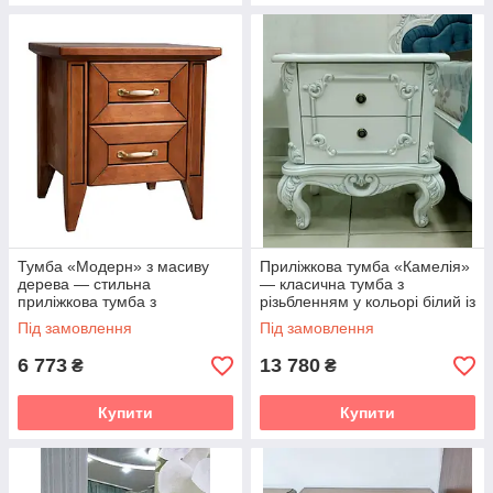
Тумба «Модерн» з масиву
Приліжкова тумба «Камелія»
дерева — стильна
— класична тумба з
приліжкова тумба з
різьбленням у кольорі білий із
шухлядами у кольорі горіх DV
сріблом DV
Під замовлення
Під замовлення
6 773
13 780
₴
₴
Купити
Купити