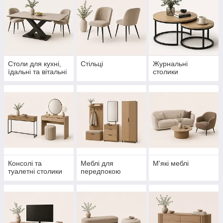
Столи для кухні,
Стільці
Журнальні
їдальні та вітальні
столики
Консолі та
Меблі для
М'які меблі
туалетні столики
передпокою