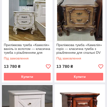
Приліжкова тумба «Камелія»
Приліжкова тумба «Камелія»
ваніль із золотом — класична
горіх — класична тумба з
тумба з різьбленням для
різьбленням для спальні DV
спальні DV
Під замовлення
Під замовлення
13 780
13 780
₴
₴
Купити
Купити