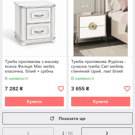
Тумба приліжкова з масиву
Тумба приліжкова Фуріоза -
ясена Феліція Мікс меблі,
сучасна тумба Світ меблів,
класична, білий + срібна
глиняний сірий, лак/ білий
патина
шовк
В наявності
В наявності
7 282
3 655
₴
₴
Купити
Купити
Показати ще
1
/ 88