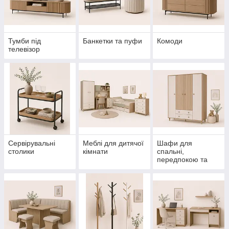
Тумби під
Банкетки та пуфи
Комоди
телевізор
Сервірувальні
Меблі для дитячої
Шафи для
столики
кімнати
спальні,
передпокою та
гардеробної