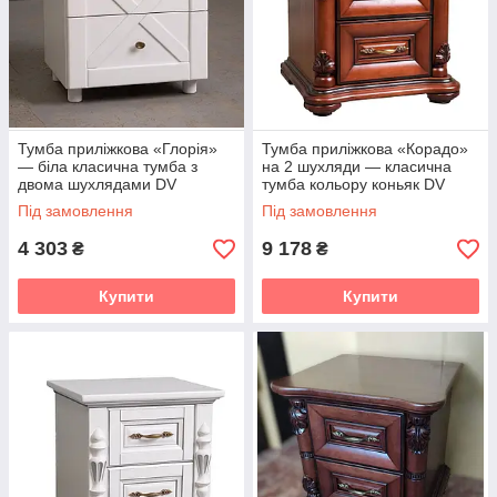
Тумба приліжкова «Глорія»
Тумба приліжкова «Корадо»
— біла класична тумба з
на 2 шухляди — класична
двома шухлядами DV
тумба кольору коньяк DV
Під замовлення
Під замовлення
4 303
9 178
₴
₴
Купити
Купити