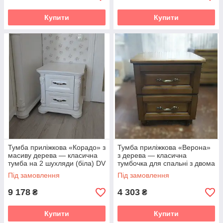
Купити
Купити
Тумба приліжкова «Корадо» з
Тумба приліжкова «Верона»
масиву дерева — класична
з дерева — класична
тумба на 2 шухляди (біла) DV
тумбочка для спальні з двома
шухлядами DV
Під замовлення
Під замовлення
9 178
4 303
₴
₴
Купити
Купити