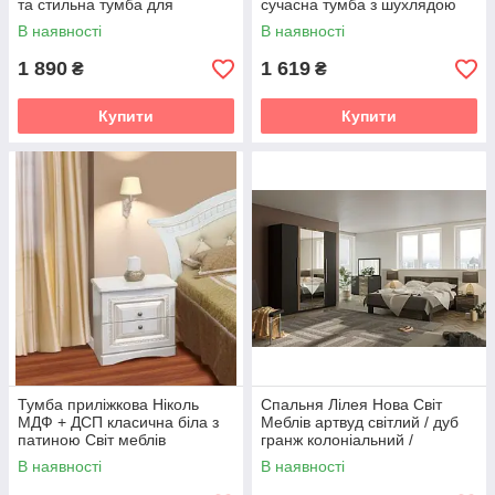
та стильна тумба для
сучасна тумба з шухлядою
сучасної спальні Світ меблів
Світ меблів
В наявності
В наявності
1 890
1 619
₴
₴
Купити
Купити
Тумба приліжкова Ніколь
Спальня Лілея Нова Світ
МДФ + ДСП класична біла з
Меблів артвуд світлий / дуб
патиною Світ меблів
гранж колоніальний /
антрацит
В наявності
В наявності