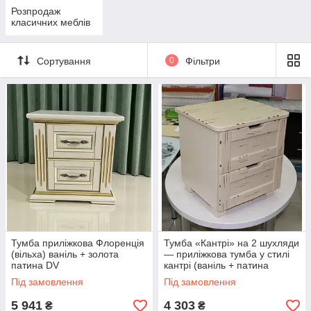
Розпродаж
класичних меблів
Сортування
0
Фільтри
Тумба приліжкова Флоренція
Тумба «Кантрі» на 2 шухляди
(вільха) ваніль + золота
— приліжкова тумба у стилі
патина DV
кантрі (ваніль + патина
тельма) DV
Під замовлення
Під замовлення
5 941
4 303
₴
₴