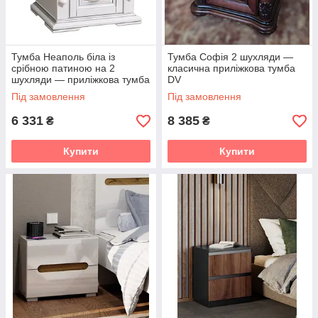
Тумба Неаполь біла із
Тумба Софія 2 шухляди —
срібною патиною на 2
класична приліжкова тумба
шухляди — приліжкова тумба
DV
у класичному стилі DV
Під замовлення
Під замовлення
6 331
8 385
₴
₴
Купити
Купити