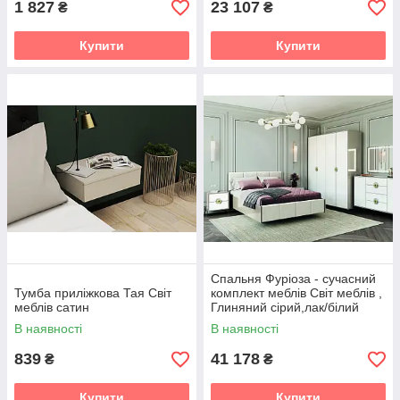
1 827
23 107
₴
₴
Купити
Купити
Спальня Фуріоза - сучасний
Тумба приліжкова Тая Світ
комплект меблів Світ меблів ,
меблів сатин
Глиняний сірий,лак/білий
шовк
В наявності
В наявності
839
41 178
₴
₴
Купити
Купити