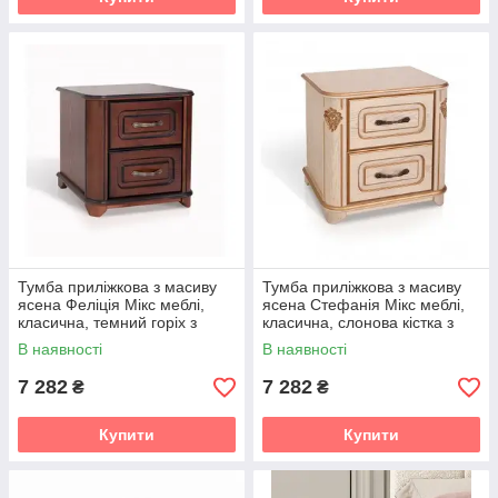
Тумба приліжкова з масиву
Тумба приліжкова з масиву
ясена Феліція Мікс меблі,
ясена Стефанія Мікс меблі,
класична, темний горіх з
класична, слонова кістка з
патиною
патиною
В наявності
В наявності
7 282
7 282
₴
₴
Купити
Купити