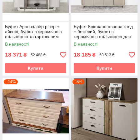
Буфет Арно сілвер рівер +
Буфет Крістіано аврора голд
айворі, буфет з керамічною
+ бежевий, буфет з
стільницею та гартованим
керамічною стільницею для
склом для вітальні Vetro
вітальні та їдальні Vetro
В наявності
В наявності
18 371
18 185
₴
₴
52 488 ₴
50 513 ₴
Купити
Купити
–14%
–5%