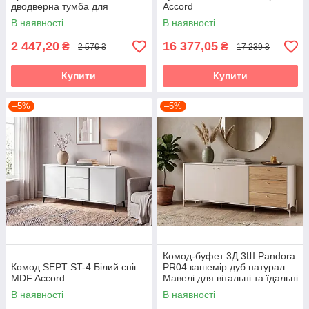
дводверна тумба для
Accord
зберігання Accord
В наявності
В наявності
2 447,20
16 377,05
₴
₴
2 576 ₴
17 239 ₴
Купити
Купити
–5%
–5%
Комод-буфет 3Д 3Ш Pandora
Комод SEPT ST-4 Білий сніг
PR04 кашемір дуб натурал
MDF Accord
Мавелі для вітальні та їдальні
Accord
В наявності
В наявності