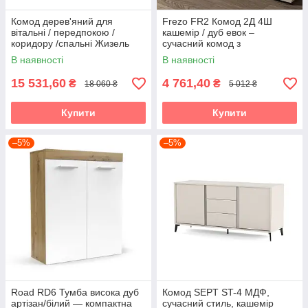
Комод дерев'яний для
Frezo FR2 Комод 2Д 4Ш
вітальні / передпокою /
кашемір / дуб евок –
коридору /спальні Жизель
сучасний комод з
RoomerIN , колір білий
вертикальними рейками
В наявності
В наявності
Accord
15 531,60
4 761,40
₴
₴
18 060 ₴
5 012 ₴
Купити
Купити
–5%
–5%
Road RD6 Тумба висока дуб
Комод SEPT ST-4 МДФ,
артізан/білий — компактна
сучасний стиль, кашемір