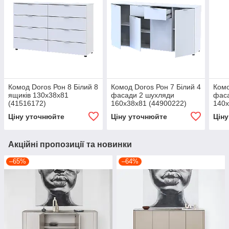
Комод Doros Рон 8 Білий 8
Комод Doros Рон 7 Білий 4
Комо
ящиків 130х38х81
фасади 2 шухляди
фас
(41516172)
160х38х81 (44900222)
140х
Ціну уточнюйте
Ціну уточнюйте
Цін
Акційні пропозиції та новинки
–65%
–64%