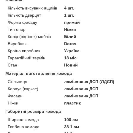
Кількість висувних ящиків
4 шт.
Кількість дверцят
1 шт.
Форма фасаду
прямий
Тип опор
Ніжки
Колір (відтінок) меблів
Білий
Виробник
Doros
Країна виробник
Україна
Гарантійний термін
18 міс
Стан
Новий
Матеріал виготовлення комода
Стільниця
ламінована ДСП (ЛДСП)
Корпус (каркас)
ламінована ДСП
Фасади
ламінована ДСП
Ніжки
пластик
Габаритні розміри комода
Ширина комода
100 см
Глибина комода
38.1 см