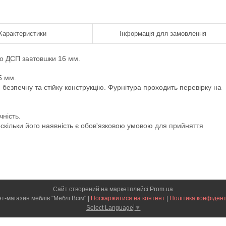
Характеристики
Інформація для замовлення
го ДСП завтовшки 16 мм.
5 мм.
 безпечну та стійку конструкцію. Фурнітура проходить перевірку на
чність.
скільки його наявність є обов'язковою умовою для прийняття
Сайт створений на маркетплейсі
Prom.ua
Інтернет-магазин меблів "Меблі Всім" |
Поскаржитися на контент
|
Політика конфіденц
Select Language
▼