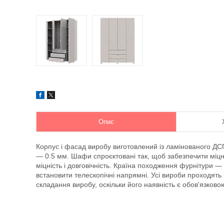
Опис
Корпус і фасад виробу виготовлений із ламінованого ДСП
— 0.5 мм. Шафи спроєктовані так, щоб забезпечити міцну
міцність і довговічність. Країна походження фурнітури 
встановити телескопічні напрямні. Усі вироби проходять п
складання виробу, оскільки його наявність є обов'язко