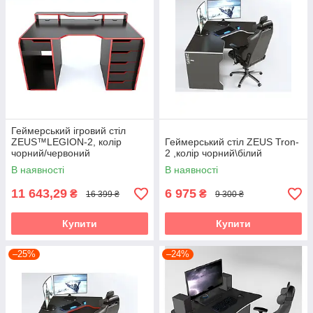
Геймерський ігровий стіл
ZEUS™LEGION-2, колір
Геймерський стіл ZEUS Tron-
чорний/червоний
2 ,колір чорний\білий
В наявності
В наявності
11 643,29
6 975
₴
₴
16 399 ₴
9 300 ₴
Купити
Купити
–25%
–24%