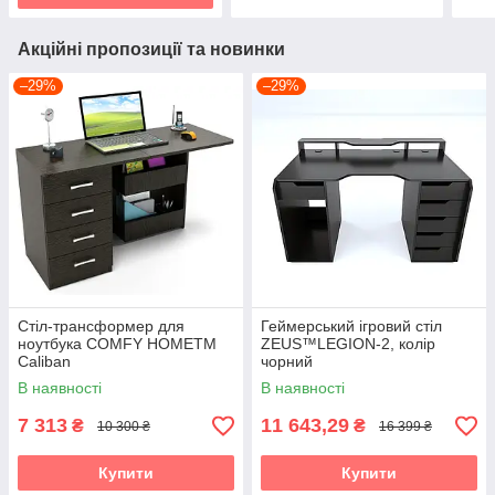
Акційні пропозиції та новинки
–29%
–29%
Стіл-трансформер для
Геймерський ігровий стіл
ноутбука COMFY HOMETM
ZEUS™LEGION-2, колір
Caliban
чорний
В наявності
В наявності
7 313
11 643,29
₴
₴
10 300 ₴
16 399 ₴
Купити
Купити