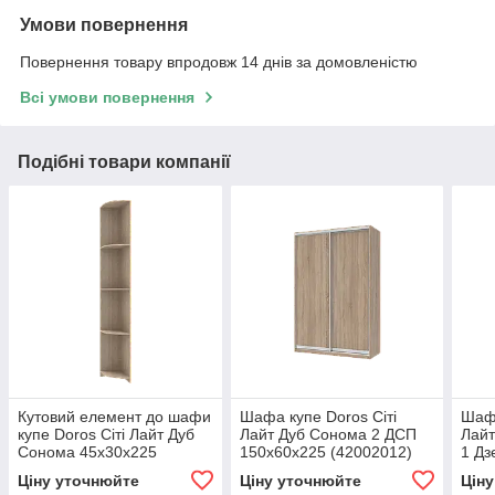
Умови повернення
Повернення товару впродовж 14 днів за домовленістю
Всі умови повернення
Подібні товари компанії
Кутовий елемент до шафи
Шафа купе Doros Сіті
Шафа
купе Doros Сіті Лайт Дуб
Лайт Дуб Cонома 2 ДСП
Лайт
Сонома 45х30х225
150х60х225 (42002012)
1 Дз
(240159)
(449
Ціну уточнюйте
Ціну уточнюйте
Цін