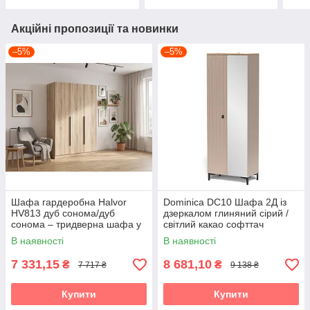
Акційні пропозиції та новинки
–5%
–5%
Шафа гардеробна Halvor
Dominica DC10 Шафа 2Д із
HV813 дуб сонома/дуб
дзеркалом глиняний сірий /
сонома – тридверна шафа у
світлий какао софттач
сучасному скандинавському
рифлений — сучасна вузька
В наявності
В наявності
стилі Accord
шафа для одягу Accord
7 331,15
8 681,10
₴
₴
7 717 ₴
9 138 ₴
Купити
Купити