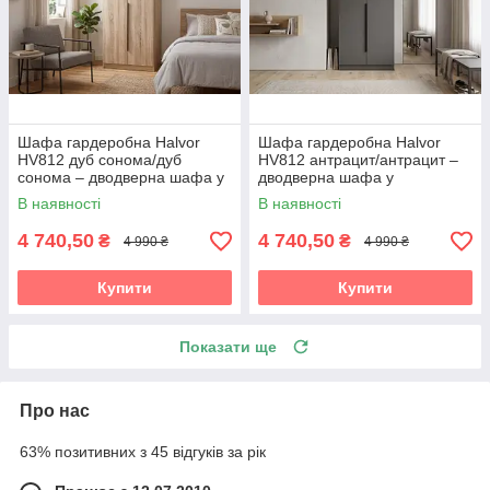
Шафа гардеробна Halvor
Шафа гардеробна Halvor
HV812 дуб сонома/дуб
HV812 антрацит/антрацит –
сонома – дводверна шафа у
дводверна шафа у
скандинавському стилі
сучасному стилі лофт Accord
В наявності
В наявності
Accord
4 740,50
4 740,50
₴
₴
4 990 ₴
4 990 ₴
Купити
Купити
Показати ще
Про нас
63% позитивних з 45 відгуків за рік