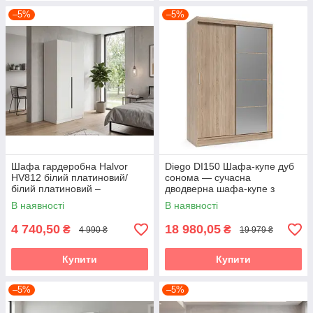
–5%
–5%
Шафа гардеробна Halvor
Diego DI150 Шафа-купе дуб
HV812 білий платиновий/
сонома — сучасна
білий платиновий –
дводверна шафа-купе з
дводверна шафа у
дзеркалом Accord
В наявності
В наявності
сучасному мінімалістичному
стилі Accord
4 740,50
18 980,05
₴
₴
4 990 ₴
19 979 ₴
Купити
Купити
–5%
–5%