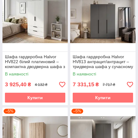
Шафа гардеробна Halvor
Шафа гардеробна Halvor
HV822 білий платиновий –
HV813 антрацит/антрацит –
компактна дводверна шафа з
тридверна шафа у сучасному
шухлядами у сучасному стилі
стилі лофт Accord
В наявності
В наявності
Accord
3 925,40
7 331,15
₴
₴
4 132 ₴
7 717 ₴
Купити
Купити
–5%
–5%