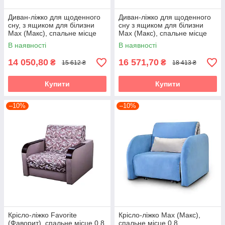
Диван-ліжко для щоденного
Диван-ліжко для щоденного
сну, з ящиком для білизни
сну з ящиком для білизни
Max (Макс), спальне місце
Max (Макс), спальне місце
1,0
1,4
В наявності
В наявності
14 050,80
16 571,70
₴
₴
15 612 ₴
18 413 ₴
Купити
Купити
–10%
–10%
Крісло-ліжко Favorite
Крісло-ліжко Max (Макс),
(Фаворит), спальне місце 0,8
спальне місце 0,8