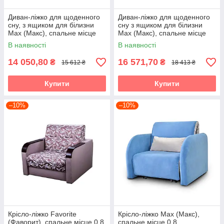
Диван-ліжко для щоденного
Диван-ліжко для щоденного
сну, з ящиком для білизни
сну з ящиком для білизни
Max (Макс), спальне місце
Max (Макс), спальне місце
1,0
1,4
В наявності
В наявності
14 050,80
16 571,70
₴
₴
15 612 ₴
18 413 ₴
Купити
Купити
–10%
–10%
Крісло-ліжко Favorite
Крісло-ліжко Max (Макс),
(Фаворит), спальне місце 0,8
спальне місце 0,8