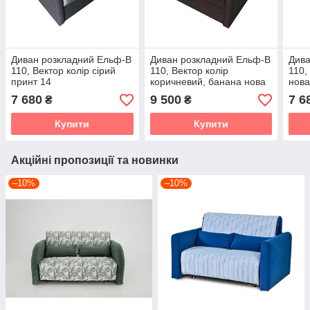
Диван розкладний Ельф-В
Диван розкладний Ельф-В
Дива
110, Вектор колір сірий
110, Вектор колір
110,
принт 14
коричневий, банана нова
нова
15
7 680
9 500
7 6
₴
₴
Купити
Купити
Акційні пропозиції та новинки
–10%
–10%