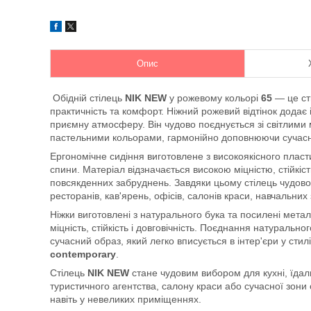
Опис
Обідній стілець
NIK NEW
у рожевому кольорі
65
— це ст
практичність та комфорт. Ніжний рожевий відтінок додає 
приємну атмосферу. Він чудово поєднується зі світлим
пастельними кольорами, гармонійно доповнюючи сучасну
Ергономічне сидіння виготовлене з високоякісного пласт
спини. Матеріал відзначається високою міцністю, стійкіс
повсякденних забруднень. Завдяки цьому стілець чудово
ресторанів, кав'ярень, офісів, салонів краси, навчальни
Ніжки виготовлені з натурального бука та посилені мета
міцність, стійкість і довговічність. Поєднання натураль
сучасний образ, який легко вписується в інтер'єри у стил
contemporary
.
Стілець
NIK NEW
стане чудовим вибором для кухні, їдальн
туристичного агентства, салону краси або сучасної зон
навіть у невеликих приміщеннях.