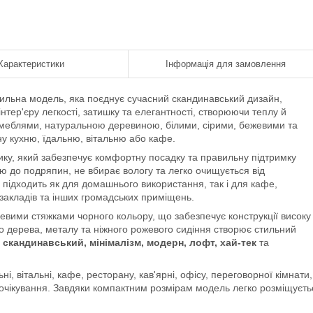
Характеристики
Інформація для замовлення
ильна модель, яка поєднує сучасний скандинавський дизайн,
інтер'єру легкості, затишку та елегантності, створюючи теплу й
и меблями, натуральною деревиною, білими, сірими, бежевими та
 кухню, їдальню, вітальню або кафе.
ику, який забезпечує комфортну посадку та правильну підтримку
тю до подряпин, не вбирає вологу та легко очищується від
 підходить як для домашнього використання, так і для кафе,
х закладів та інших громадських приміщень.
левими стяжками чорного кольору, що забезпечує конструкції високу
ного дерева, металу та ніжного рожевого сидіння створює стильний
і
скандинавський, мінімалізм, модерн, лофт, хай-тек
та
і, вітальні, кафе, ресторану, кав'ярні, офісу, переговорної кімнати,
и очікування. Завдяки компактним розмірам модель легко розміщуєть