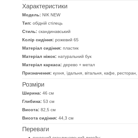
Характеристики
Модель:
NIK NEW
Тип:
обідній стілець
Стиль:
скандинавський
Колір сидіння:
рожевий 65
Матеріал сидіння:
пластик
Матеріал ніжок:
натуральний бук
Матеріал каркаса:
дерево + метал
Призначення:
кухня, їдальня, вітальня, кафе, ресторан,
Розміри
Ширина:
46 см
Глибина:
53 см
Висота:
82,5 см
Висота сидіння:
44,3 см
Переваги
сучасний скандинавський дизайн;