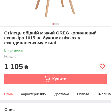
Стілець обідній м'який GREG коричневий
екошкіра 1015 на букових ніжках у
скандинавському стилі
В наявності
Роздріб
1 105
₴
Купити
Опис
Характеристики
Доставка
Оплата
Умови п
Опис