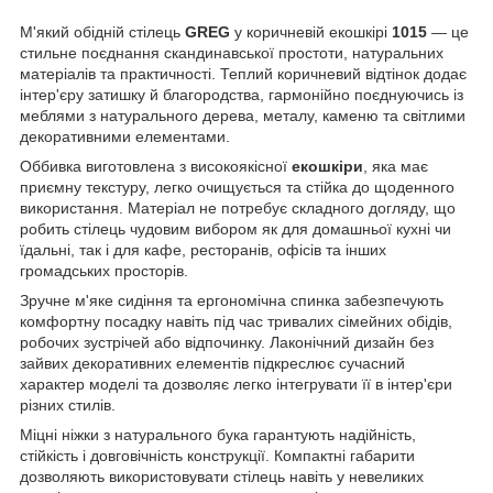
М'який обідній стілець
GREG
у коричневій екошкірі
1015
— це
стильне поєднання скандинавської простоти, натуральних
матеріалів та практичності. Теплий коричневий відтінок додає
інтер'єру затишку й благородства, гармонійно поєднуючись із
меблями з натурального дерева, металу, каменю та світлими
декоративними елементами.
Оббивка виготовлена з високоякісної
екошкіри
, яка має
приємну текстуру, легко очищується та стійка до щоденного
використання. Матеріал не потребує складного догляду, що
робить стілець чудовим вибором як для домашньої кухні чи
їдальні, так і для кафе, ресторанів, офісів та інших
громадських просторів.
Зручне м'яке сидіння та ергономічна спинка забезпечують
комфортну посадку навіть під час тривалих сімейних обідів,
робочих зустрічей або відпочинку. Лаконічний дизайн без
зайвих декоративних елементів підкреслює сучасний
характер моделі та дозволяє легко інтегрувати її в інтер'єри
різних стилів.
Міцні ніжки з натурального бука гарантують надійність,
стійкість і довговічність конструкції. Компактні габарити
дозволяють використовувати стілець навіть у невеликих