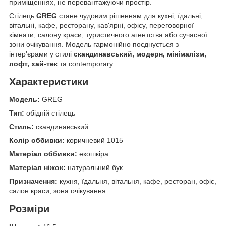
приміщеннях, не перевантажуючи простір.
Стілець
GREG
стане чудовим рішенням для кухні, їдальні,
вітальні, кафе, ресторану, кав'ярні, офісу, переговорної
кімнати, салону краси, туристичного агентства або сучасної
зони очікування. Модель гармонійно поєднується з
інтер'єрами у стилі
скандинавський, модерн, мінімалізм,
лофт, хай-тек
та contemporary.
Характеристики
Модель:
GREG
Тип:
обідній стілець
Стиль:
скандинавський
Колір оббивки:
коричневий 1015
Матеріал оббивки:
екошкіра
Матеріал ніжок:
натуральний бук
Призначення:
кухня, їдальня, вітальня, кафе, ресторан, офіс,
салон краси, зона очікування
Розміри