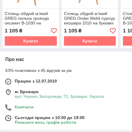
Стілець обідній м'який
Стілець обідній м'який
Стіл
GREG пильна троянда
GREG Onder Mebli пурпур
GRE
оксамит B-1030 на
екошкіра 1010 на букових
B-10
букових ніжках у
ніжках у скандинавському
у ск
1 105
1 105
1 1
₴
₴
скандинавському стилі
стилі
Купити
Купити
Про нас
63% позитивних з 45 відгуків за рік
Працює з 12.07.2010
м. Бровари
вул. Чорних Запорожців, 72, Бровари, Україна
Контакти
Сьогодні працює з 10:00 до 19:00
Показати весь графік роботи