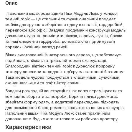
Опис
Напольний вішак розкладний Ніка Модуль Люкс у кольорі
темний горіх — це стильний та функціональний предмет
меблів для зручного зберігання одягу в спальні, гардеробній,
передпокої або офісі. Завдяки продуманій конструкції модель
дозволяє акуратно розмістити піджак, сорочку, сукню, брюки
та інші елементи гардероба, допомагаючи підтримувати
порядок і охайний вигляд речей.
Вішак виготовлений із натурального дерева, що забезпечує
надійність, стійкість та тривалий термін експлуатації.
Благородний відтінок темний горіх підкреслює природну
текстуру деревини та додає інтер'єру елегантності й затишку.
Така модель чудово поєднується з класичними, сучасними,
скандинавськими та лофт-інтер'єрами.
Завдяки розкладній конструкції вішак легко переміщувати та
компактно зберігати за потреби. Верхня плічка допомагає
зберігати форму одягу, а додаткові перекладини підходять
для розміщення брюк, ременів, краваток та інших аксесуарів.
Напольний вішак Ніка Модуль Люкс стане практичним
доповненням будь-якого житлового чи робочого простору.
Характеристики