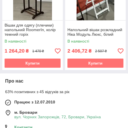
Вішак для одягу (плечики)
напольний RoomerIn, колір
Напольний вішак розкладний
темний горіх
Ніка Модуль Люкс, білий
В наявності
В наявності
1 264,20
2 406,72
₴
₴
1 470 ₴
2 507 ₴
Купити
Купити
Про нас
63% позитивних з 45 відгуків за рік
Працює з 12.07.2010
м. Бровари
вул. Чорних Запорожців, 72, Бровари, Україна
Контакти