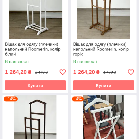
Вішак для одягу (плечики)
Вішак для одягу (плечики)
напольний RoomerIn, колір
напольний RoomerIn, колір
білий
горіх
В наявності
В наявності
1 264,20
1 264,20
₴
₴
1 470 ₴
1 470 ₴
Купити
Купити
–14%
–4%