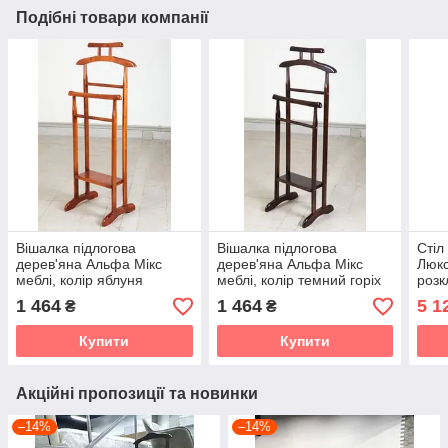
Подібні товари компанії
Вішалка підлогова
Вішалка підлогова
Стіл
дерев'яна Альфа Мікс
дерев'яна Альфа Мікс
Люкс
меблі, колір яблуня
меблі, колір темний горіх
розк
для 
1 464
1 464
5 1
₴
₴
Купити
Купити
Акційні пропозиції та новинки
–14%
–14%