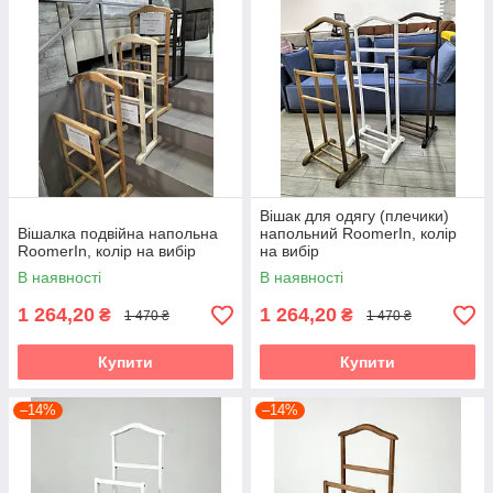
Вішак для одягу (плечики)
Вішалка подвійна напольна
напольний RoomerIn, колір
RoomerIn, колір на вибір
на вибір
В наявності
В наявності
1 264,20
1 264,20
₴
₴
1 470 ₴
1 470 ₴
Купити
Купити
–14%
–14%