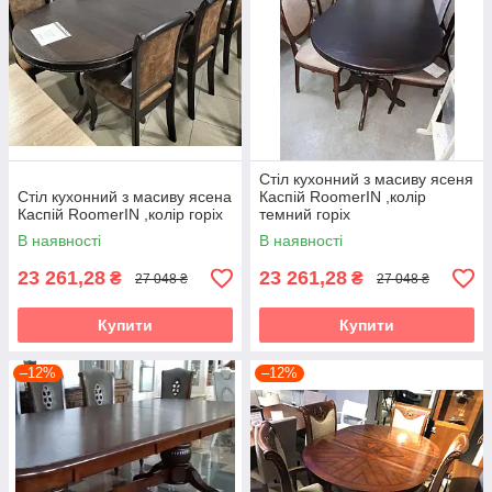
Стіл кухонний з масиву ясеня
Стіл кухонний з масиву ясена
Каспій RoomerIN ,колір
Каспій RoomerIN ,колір горіх
темний горіх
В наявності
В наявності
23 261,28
23 261,28
₴
₴
27 048 ₴
27 048 ₴
Купити
Купити
–12%
–12%