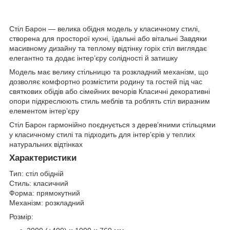
Стіл Барон — велика обідня модель у класичному стилі,
створена для просторої кухні, їдальні або вітальні Завдяки
масивному дизайну та теплому відтінку горіх стіл виглядає
елегантно та додає інтер’єру солідності й затишку
Модель має велику стільницю та розкладний механізм, що
дозволяє комфортно розмістити родину та гостей під час
святкових обідів або сімейних вечорів Класичні декоративні
опори підкреслюють стиль меблів та роблять стіл виразним
елементом інтер’єру
Стіл Барон гармонійно поєднується з дерев’яними стільцями
у класичному стилі та підходить для інтер’єрів у теплих
натуральних відтінках
Характеристики
Тип: стіл обідній
Стиль: класичний
Форма: прямокутний
Механізм: розкладний
Розмір: