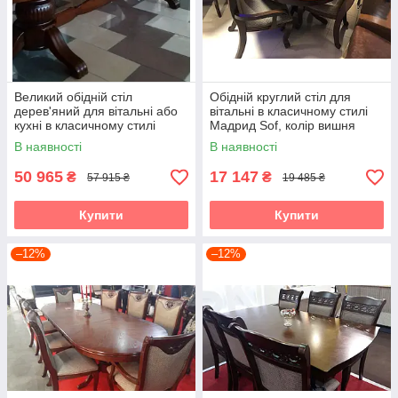
Великий обідній стіл
Обідній круглий стіл для
дерев'яний для вітальні або
вітальні в класичному стилі
кухні в класичному стилі
Мадрид Sof, колір вишня
Кембридж Sof, колір горіх
В наявності
В наявності
50 965
17 147
₴
₴
57 915 ₴
19 485 ₴
Купити
Купити
–12%
–12%