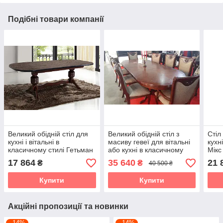
Подібні товари компанії
Великий обідній стіл для
Великий обідній стіл з
Стіл
кухні і вітальні в
масиву гевеї для вітальні
кухн
класичному стилі Гетьман
або кухні в класичному
Мікс
Мікс меблі, колір горіх
стилі Братислава Sof,
горі
17 864
35 640
21 
₴
₴
40 500 ₴
колір горіх
Купити
Купити
Акційні пропозиції та новинки
–14%
–14%