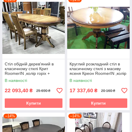
Стіл обідній дерев'яний в
Круглий розкладний стіл в
класичному стилі Крит
класичному стилі з масиву
RoomerIN ,колір горіх +
ясеня Креон RoomerIN ,колір
патина
горіх + патина
В наявності
В наявності
22 093,40
17 337,60
₴
₴
25 690 ₴
20 160 ₴
Купити
Купити
–14%
–14%