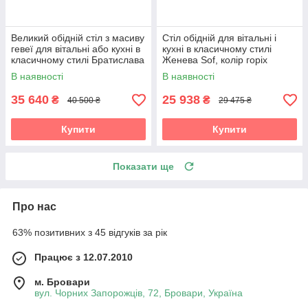
Великий обідній стіл з масиву
Стіл обідній для вітальні і
гевеї для вітальні або кухні в
кухні в класичному стилі
класичному стилі Братислава
Женева Sof, колір горіх
Sof, колір горіх
В наявності
В наявності
35 640
25 938
₴
₴
40 500 ₴
29 475 ₴
Купити
Купити
Показати ще
Про нас
63% позитивних з 45 відгуків за рік
Працює з 12.07.2010
м. Бровари
вул. Чорних Запорожців, 72, Бровари, Україна