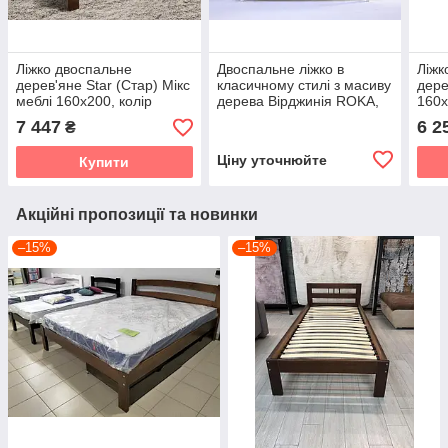
Ліжко двоспальне
Двоспальне ліжко в
Ліжк
дерев'яне Star (Стар) Мікс
класичному стилі з масиву
дере
меблі 160х200, колір
дерева Вірджинія ROKA,
160х
коньяк
колір на вибір
бук 
7 447
6 2
₴
віск
Ціну уточнюйте
Купити
Акційні пропозиції та новинки
–15%
–15%