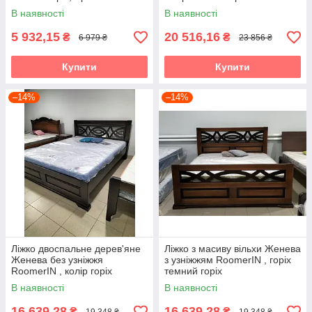
В наявності
В наявності
5 932,15
20 516,16
₴
₴
6 979 ₴
23 856 ₴
Купити
Купити
–14%
–14%
Ліжко двоспальне дерев'яне
Ліжко з масиву вільхи Женева
Женева без узніжжя
з узніжжям RoomerIN , горіх
RoomerIN , колір горіх
темний горіх
темний горіх
В наявності
В наявності
16 639,28
16 639,28
₴
₴
19 348 ₴
19 348 ₴