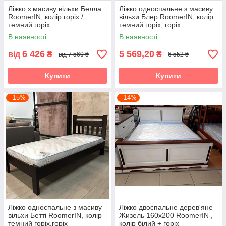
Ліжко з масиву вільхи Белла
Ліжко односпальне з масиву
RoomerIN, колір горіх /
вільхи Блер RoomerIN, колір
темний горіх
темний горіх, горіх
В наявності
В наявності
6 426
5 569,20
від
₴
₴
від 7 560 ₴
6 552 ₴
Купити
Купити
–15%
–14%
Ліжко односпальне з масиву
Ліжко двоспальне дерев'яне
вільхи Бетті RoomerIN, колір
Жизель 160х200 RoomerIN ,
темний горіх,горіх
колір білий + горіх