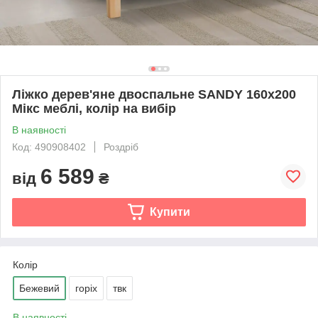
Ліжко дерев'яне двоспальне SANDY 160х200
Мікс меблі, колір на вибір
В наявності
Код: 490908402
Роздріб
6 589
від
₴
Купити
Колір
Бежевий
горіх
твк
В наявності