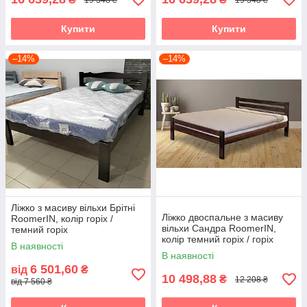
Купити
Купити
–14%
–14%
Ліжко з масиву вільхи Брітні
Ліжко двоспальне з масиву
RoomerIN, колір горіх /
вільхи Сандра RoomerIN,
темний горіх
колір темний горіх / горіх
В наявності
В наявності
6 501,60
від
₴
10 498,88
₴
12 208 ₴
від 7 560 ₴