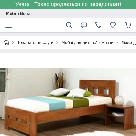
Увага ! Товар продається по передоплаті
Меблі Всім
Товари та послуги
Меблі для дитячої кімнати
Ліжко 