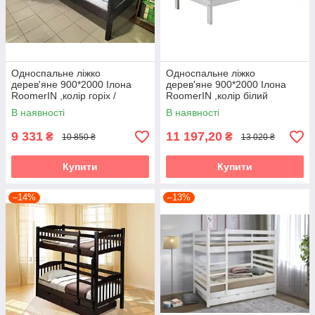
Односпальне ліжко
Односпальне ліжко
дерев'яне 900*2000 Ілона
дерев'яне 900*2000 Ілона
RoomerIN ,колір горіх /
RoomerIN ,колір білий
темний горіх
В наявності
В наявності
9 331
11 197,20
₴
₴
10 850 ₴
13 020 ₴
Купити
Купити
–14%
–13%