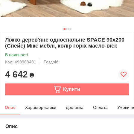
Ліжко дерев'яне односпальне SPACE 90х200
(Спейс) Мікс меблі, колір горіх масло-віск
В наявності
Код: 490908401
Роздріб
4 642
₴
Купити
Опис
Характеристики
Доставка
Оплата
Умови п
Опис