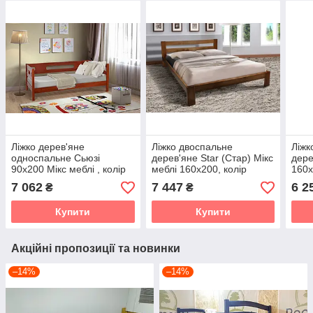
Ліжко дерев'яне
Ліжко двоспальне
Ліжк
односпальне Сьюзі
дерев'яне Star (Стар) Мікс
дере
90х200 Мікс меблі , колір
меблі 160х200, колір
160х
горіх
коньяк
бук 
7 062
7 447
6 2
₴
₴
віск
Купити
Купити
Акційні пропозиції та новинки
–14%
–14%