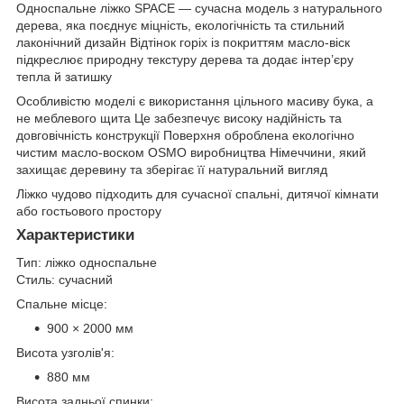
Односпальне ліжко SPACE — сучасна модель з натурального
дерева, яка поєднує міцність, екологічність та стильний
лаконічний дизайн Відтінок горіх із покриттям масло-віск
підкреслює природну текстуру дерева та додає інтер’єру
тепла й затишку
Особливістю моделі є використання цільного масиву бука, а
не меблевого щита Це забезпечує високу надійність та
довговічність конструкції Поверхня оброблена екологічно
чистим масло-воском OSMO виробництва Німеччини, який
захищає деревину та зберігає її натуральний вигляд
Ліжко чудово підходить для сучасної спальні, дитячої кімнати
або гостьового простору
Характеристики
Тип: ліжко односпальне
Стиль: сучасний
Спальне місце:
900 × 2000 мм
Висота узголів'я:
880 мм
Висота задньої спинки: