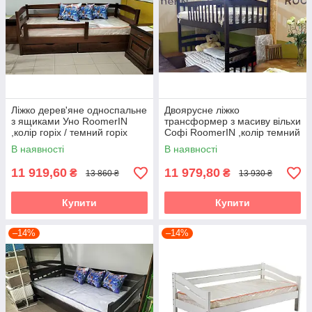
Ліжко дерев'яне односпальне
Двоярусне ліжко
з ящиками Уно RoomerIN
трансформер з масиву вільхи
,колір горіх / темний горіх
Софі RoomerIN ,колір темний
горіх / горіх
В наявності
В наявності
11 919,60
11 979,80
₴
₴
13 860 ₴
13 930 ₴
Купити
Купити
–14%
–14%