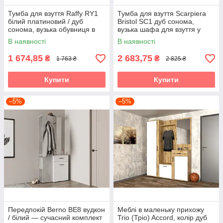
Тумба для взуття Raffy RY1
Тумба для взуття Scarpiera
білий платиновий / дуб
Bristol SC1 дуб сонома,
сонома, вузька обувниця в
вузька шафа для взуття у
передпокій з двома
передпокій Accord
В наявності
В наявності
відкидними секціями Accord
1 674,85
2 683,75
₴
₴
1 763 ₴
2 825 ₴
Купити
Купити
–5%
–5%
Передпокій Berno BE8 вудкон
Меблі в маленьку прихожу
/ білий — сучасний комплект
Trio (Тріо) Accord, колір дуб