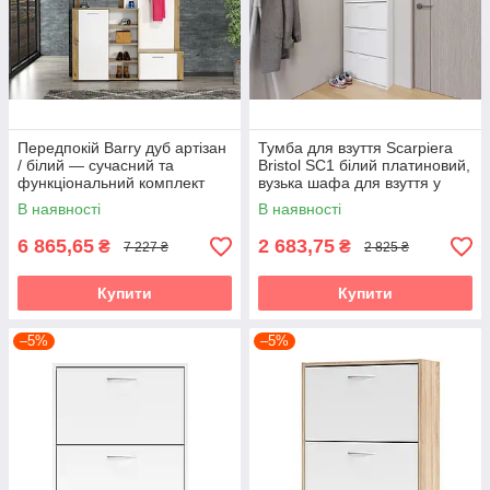
Передпокій Barry дуб артізан
Тумба для взуття Scarpiera
/ білий — сучасний та
Bristol SC1 білий платиновий,
функціональний комплект
вузька шафа для взуття у
для коридору Accord
передпокій Accord
В наявності
В наявності
6 865,65
2 683,75
₴
₴
7 227 ₴
2 825 ₴
Купити
Купити
–5%
–5%