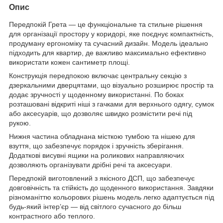
Опис
Передпокій Грета — це функціональне та стильне рішення
для організації простору у коридорі, яке поєднує компактність,
продуману ергономіку та сучасний дизайн. Модель ідеально
підходить для квартир, де важливо максимально ефективно
використати кожен сантиметр площі.
Конструкція передпокою включає центральну секцію з
дзеркальними дверцятами, що візуально розширює простір та
додає зручності у щоденному використанні. По боках
розташовані відкриті ніші з гачками для верхнього одягу, сумок
або аксесуарів, що дозволяє швидко розмістити речі під
рукою.
Нижня частина обладнана місткою тумбою та нішею для
взуття, що забезпечує порядок і зручність зберігання.
Додаткові висувні ящики на роликових направляючих
дозволяють організувати дрібні речі та аксесуари.
Передпокій виготовлений з якісного ДСП, що забезпечує
довговічність та стійкість до щоденного використання. Завдяки
різноманіттю кольорових рішень модель легко адаптується під
будь-який інтер’єр — від світлого сучасного до більш
контрастного або теплого.