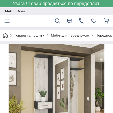
Увага ! Товар продається по передоплаті
Меблі Всім
Товари та послуги
Меблі для передпокою
Передпокій