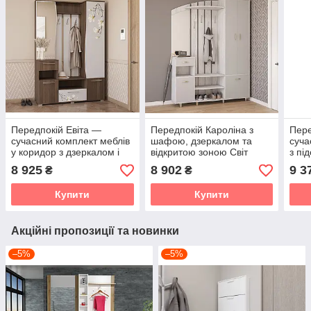
Передпокій Евіта —
Передпокій Кароліна з
Пере
сучасний комплект меблів
шафою, дзеркалом та
суча
у коридор з дзеркалом і
відкритою зоною Світ
з пі
шафою Світ меблів
меблів, колір артвуд
дзер
8 925
8 902
9 3
₴
₴
світлий/ попелястий
Артв
Купити
Купити
Акційні пропозиції та новинки
–5%
–5%