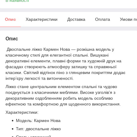
В наявності
Опис
Характеристики
Доставка
Оплата
Умови п
Опис
Двоспальне ліжко Кармен Нова — розкішна модель у
класичному стилі для елегантної спальні. Вишукані
декоративні елементи, плавні форми та художній друк на
фасадах створюють атмосферу затишку та справжньої
класики. Світлий відтінок піно з глянцевим покриттям додає
інтер’єру легкості та витонченості.
Ліжко стане центральним елементом спальні та чудово
поєднується з класичними меблями. Високе узголів’я з
декоративним оздобленням робить модель особливо
ефектною та комфортною для щоденного використання.
Характеристики:
Модель: Кармен Нова
Тип: двоспальне ліжко
Стиль: класичний