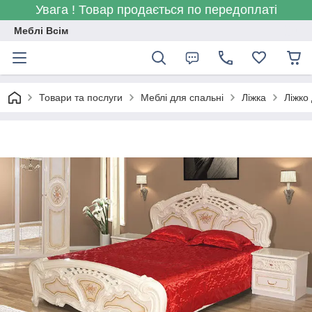
Увага ! Товар продається по передоплаті
Меблі Всім
Товари та послуги
Меблі для спальні
Ліжка
Ліжко