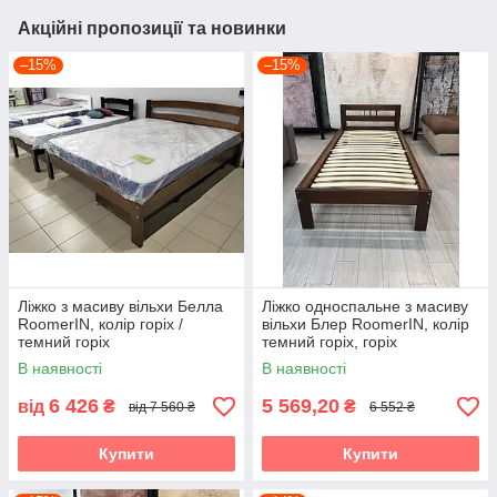
Акційні пропозиції та новинки
–15%
–15%
Ліжко з масиву вільхи Белла
Ліжко односпальне з масиву
RoomerIN, колір горіх /
вільхи Блер RoomerIN, колір
темний горіх
темний горіх, горіх
В наявності
В наявності
6 426
5 569,20
від
₴
₴
від 7 560 ₴
6 552 ₴
Купити
Купити