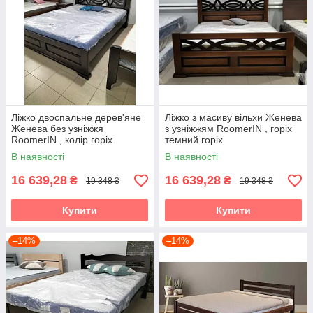
Ліжко двоспальне дерев'яне
Ліжко з масиву вільхи Женева
Женева без узніжжя
з узніжжям RoomerIN , горіх
RoomerIN , колір горіх
темний горіх
темний горіх
В наявності
В наявності
16 639,28
16 639,28
₴
₴
19 348 ₴
19 348 ₴
Купити
Купити
–14%
–14%