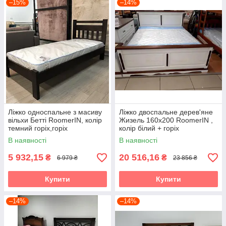
–15%
–14%
Ліжко односпальне з масиву
Ліжко двоспальне дерев'яне
вільхи Бетті RoomerIN, колір
Жизель 160х200 RoomerIN ,
темний горіх,горіх
колір білий + горіх
В наявності
В наявності
5 932,15
20 516,16
₴
₴
6 979 ₴
23 856 ₴
Купити
Купити
–14%
–14%