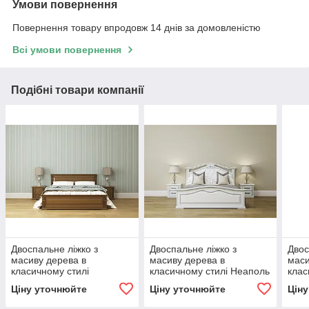
Умови повернення
Повернення товару впродовж 14 днів за домовленістю
Всі умови повернення
Подібні товари компанії
Двоспальне ліжко з
Двоспальне ліжко з
Двос
масиву дерева в
масиву дерева в
маси
класичному стилі
класичному стилі Неаполь
клас
Франческа ROKA, колір
Roka , колір фокс
Roka
Ціну уточнюйте
Ціну уточнюйте
Цін
темний горіх