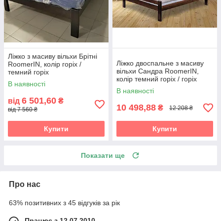
Ліжко з масиву вільхи Брітні
Ліжко двоспальне з масиву
RoomerIN, колір горіх /
вільхи Сандра RoomerIN,
темний горіх
колір темний горіх / горіх
В наявності
В наявності
6 501,60
від
₴
10 498,88
₴
12 208 ₴
від 7 560 ₴
Купити
Купити
Показати ще
Про нас
63% позитивних з 45 відгуків за рік
Працює з 12.07.2010