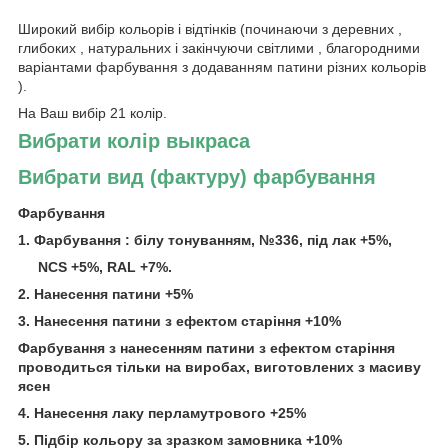
Широкий вибір кольорів і відтінків (починаючи з деревних ,
глибоких , натуральних і закінчуючи світлими , благородними
варіантами фарбування з додаванням патини різних кольорів
).
На Ваш вибір 21 колір.
Вибрати колір выкраса
Вибрати вид (фактуру) фарбування
Фарбування
1. Фарбування : білу тонуванням, №336, під лак +5%,
NCS
+5%,
RAL +7%.
2. Нанесення патини +5%
3. Нанесення патини з ефектом старіння +10%
Фарбування з нанесенням патини з ефектом старіння
проводиться тільки на виробах, виготовлених з масиву
ясен
4. Нанесення лаку перламутрового +25%
5. Підбір кольору за зразком замовника +10%