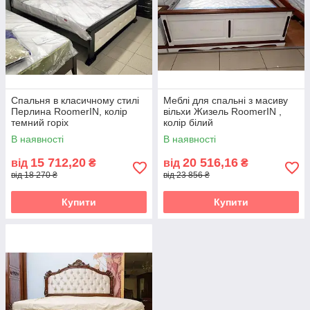
Спальня в класичному стилі
Меблі для спальні з масиву
Перлина RoomerIN, колір
вільхи Жизель RoomerIN ,
темний горіх
колір білий
В наявності
В наявності
15 712,20
20 516,16
від
₴
від
₴
від 18 270 ₴
від 23 856 ₴
Купити
Купити