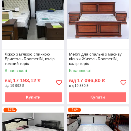
Ліжко з м'якою спинкою
Меблі для спальні з масиву
Бристоль RoomerIN, колір
вільхи Жизель RoomerIN,
темний горіх
колір горіх
В наявності
В наявності
17 193,12
17 096,80
від
₴
від
₴
від 19 992 ₴
від 19 880 ₴
Купити
Купити
–14%
–14%