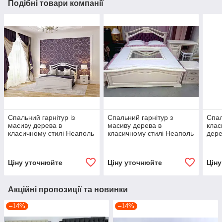
Подібні товари компанії
Спальний гарнітур із
Спальний гарнітур з
Спал
масиву дерева в
масиву дерева в
клас
класичному стилі Неаполь
класичному стилі Неаполь
дере
Roka, колір на вибір
ROKA, колір на вибір
колі
Ціну уточнюйте
Ціну уточнюйте
Цін
Акційні пропозиції та новинки
–14%
–14%