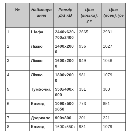
№
Найменув
Розмір
Ціна
Ціна
ання
ДхГхВ
(вільха),
(ясен)
, у.е
у.е
1
Шафа
2440х620-
2665
2931
700х2400
2
Ліжко
1400х200
936
1027
0
3
Ліжко
1600х200
949
1046
0
4
Ліжко
1800х200
981
1079
0
5
Тумбочка
550х400х
351
383
600
6
Комод
1090х500
773
851
х850
7
Дзеркало
900х800
201
221
8
Комод
1600х550х
981
1079