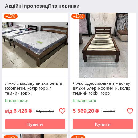
Акційні пропозиції та новинки
–15%
–15%
Ліжко з масиву вільхи Белла
Ліжко односпальне з масиву
RoomerIN, колір горіх /
вільхи Блер RoomerIN, колір
темний горіх
темний горіх, горіх
В наявності
В наявності
6 426
5 569,20
від
₴
₴
від 7 560 ₴
6 552 ₴
Купити
Купити
–15%
–14%