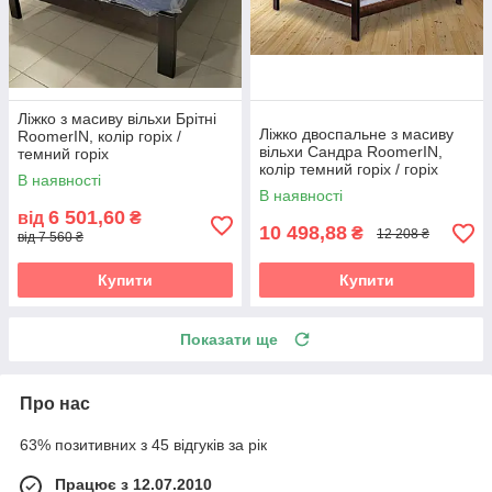
Ліжко з масиву вільхи Брітні
Ліжко двоспальне з масиву
RoomerIN, колір горіх /
вільхи Сандра RoomerIN,
темний горіх
колір темний горіх / горіх
В наявності
В наявності
6 501,60
від
₴
10 498,88
₴
12 208 ₴
від 7 560 ₴
Купити
Купити
Показати ще
Про нас
63% позитивних з 45 відгуків за рік
Працює з 12.07.2010