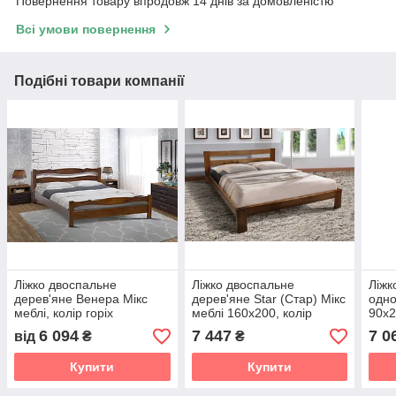
Повернення товару впродовж 14 днів за домовленістю
Всі умови повернення
Подібні товари компанії
Ліжко двоспальне
Ліжко двоспальне
Ліжк
дерев'яне Венера Мікс
дерев'яне Star (Стар) Мікс
одно
меблі, колір горіх
меблі 160х200, колір
90х2
коньяк
горі
6 094
7 447
7 0
від
₴
₴
Купити
Купити