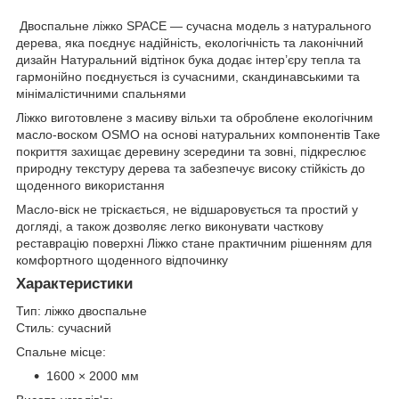
Двоспальне ліжко SPACE — сучасна модель з натурального
дерева, яка поєднує надійність, екологічність та лаконічний
дизайн Натуральний відтінок бука додає інтер’єру тепла та
гармонійно поєднується із сучасними, скандинавськими та
мінімалістичними спальнями
Ліжко виготовлене з масиву вільхи та оброблене екологічним
масло-воском OSMO на основі натуральних компонентів Таке
покриття захищає деревину зсередини та зовні, підкреслює
природну текстуру дерева та забезпечує високу стійкість до
щоденного використання
Масло-віск не тріскається, не відшаровується та простий у
догляді, а також дозволяє легко виконувати часткову
реставрацію поверхні Ліжко стане практичним рішенням для
комфортного щоденного відпочинку
Характеристики
Тип: ліжко двоспальне
Стиль: сучасний
Спальне місце:
1600 × 2000 мм