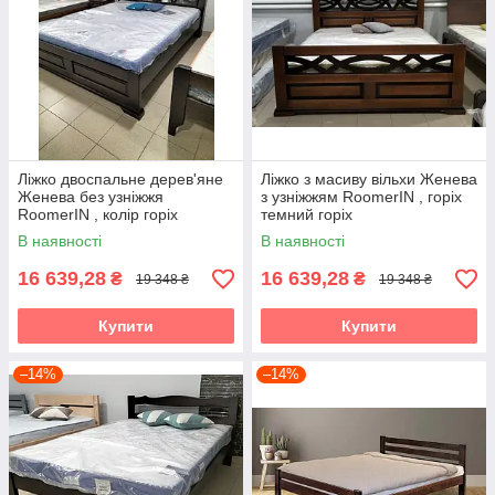
Ліжко двоспальне дерев'яне
Ліжко з масиву вільхи Женева
Женева без узніжжя
з узніжжям RoomerIN , горіх
RoomerIN , колір горіх
темний горіх
темний горіх
В наявності
В наявності
16 639,28
16 639,28
₴
₴
19 348 ₴
19 348 ₴
Купити
Купити
–14%
–14%