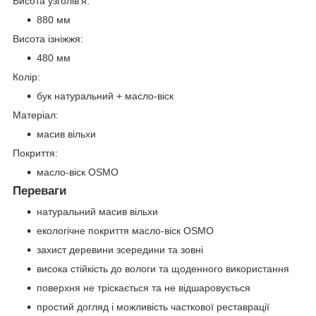
Висота узголів'я:
880 мм
Висота ізніжжя:
480 мм
Колір:
бук натуральний + масло-віск
Матеріал:
масив вільхи
Покриття:
масло-віск OSMO
Переваги
натуральний масив вільхи
екологічне покриття масло-віск OSMO
захист деревини зсередини та зовні
висока стійкість до вологи та щоденного використання
поверхня не тріскається та не відшаровується
простий догляд і можливість часткової реставрації