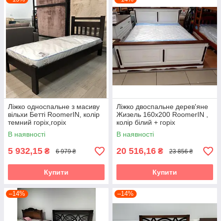
Ліжко односпальне з масиву
Ліжко двоспальне дерев'яне
вільхи Бетті RoomerIN, колір
Жизель 160х200 RoomerIN ,
темний горіх,горіх
колір білий + горіх
В наявності
В наявності
5 932,15
20 516,16
₴
₴
6 979 ₴
23 856 ₴
Купити
Купити
–14%
–14%