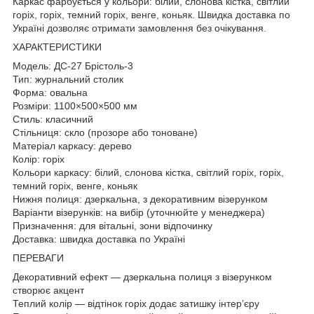
Каркас фарбується у кольори: білий, слонова кістка, світлий
горіх, горіх, темний горіх, венге, коньяк. Швидка доставка по
Україні дозволяє отримати замовлення без очікування.
ХАРАКТЕРИСТИКИ
Модель: ДС-27 Брістоль-3
Тип: журнальний столик
Форма: овальна
Розміри: 1100×500×500 мм
Стиль: класичний
Стільниця: скло (прозоре або тоноване)
Матеріал каркасу: дерево
Колір: горіх
Кольори каркасу: білий, слонова кістка, світлий горіх, горіх,
темний горіх, венге, коньяк
Нижня полиця: дзеркальна, з декоративним візерунком
Варіанти візерунків: на вибір (уточнюйте у менеджера)
Призначення: для вітальні, зони відпочинку
Доставка: швидка доставка по Україні
ПЕРЕВАГИ
Декоративний ефект — дзеркальна полиця з візерунком
створює акцент
Теплий колір — відтінок горіх додає затишку інтер’єру