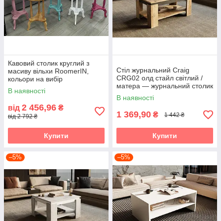
Кавовий столик круглий з
Стіл журнальний Craig
масиву вільхи RoomerIN,
CRG02 олд стайл світлий /
кольори на вибір
матера — журнальний столик
В наявності
у стилі лофт для сучасної
В наявності
вітальні Accord
2 456,96
від
₴
1 369,90
₴
1 442 ₴
від 2 792 ₴
Купити
Купити
–5%
–5%