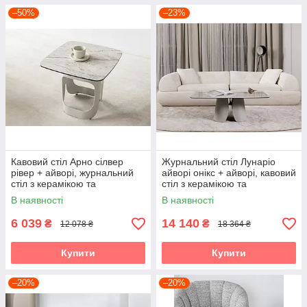
–50%
–23%
Кавовий стіл Арно сілвер
Журнальний стіл Лунаріо
рівер + айворі, журнальний
айворі онікс + айворі, кавовий
стіл з керамікою та
стіл з керамікою та
гартованим склом Vetro
гартованим склом Vetro
В наявності
В наявності
6 039
14 140
₴
₴
12 078 ₴
18 364 ₴
Купити
Купити
–20%
–20%