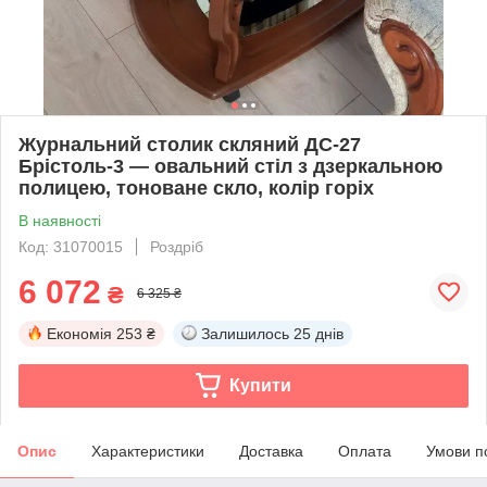
Журнальний столик скляний ДС-27
Брістоль-3 — овальний стіл з дзеркальною
полицею, тоноване скло, колір горіх
В наявності
Код: 31070015
Роздріб
6 072
₴
6 325 ₴
Економія
253 ₴
Залишилось
25 днів
Купити
Опис
Характеристики
Доставка
Оплата
Умови п