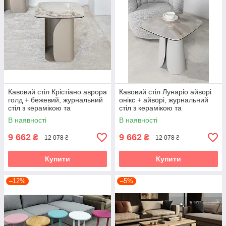
Кавовий стіл Крістіано аврора
Кавовий стіл Лунаріо айворі
голд + бежевий, журнальний
онікс + айворі, журнальний
стіл з керамікою та
стіл з керамікою та
гартованим склом Vetro
гартованим склом Vetro
В наявності
В наявності
9 662
9 662
₴
₴
12 078 ₴
12 078 ₴
Купити
Купити
–12%
–5%