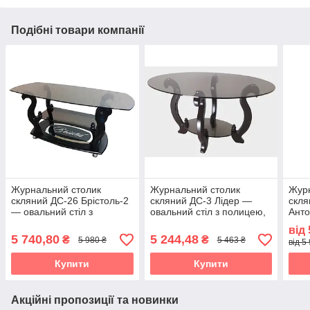
Подібні товари компанії
Журнальний столик
Журнальний столик
Журн
скляний ДС-26 Брістоль-2
скляний ДС-3 Лідер —
скл
— овальний стіл з
овальний стіл з полицею,
Анто
декоративною полицею,
тоноване скло, колір венге
поли
від
тоноване скло, колір венге
тоно
5 740,80
5 244,48
₴
₴
5 980 ₴
5 463 ₴
від 5
темн
Купити
Купити
Акційні пропозиції та новинки