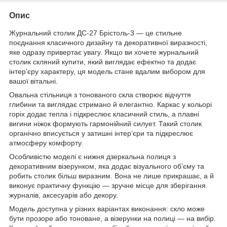
Опис
Журнальний столик ДС-27 Брістоль-3 — це стильне
поєднання класичного дизайну та декоративної виразності,
яке одразу привертає увагу. Якщо ви хочете журнальний
столик скляний купити, який виглядає ефектно та додає
інтер’єру характеру, ця модель стане вдалим вибором для
вашої вітальні.
Овальна стільниця з тонованого скла створює відчуття
глибини та виглядає стримано й елегантно. Каркас у кольорі
горіх додає тепла і підкреслює класичний стиль, а плавні
вигини ніжок формують гармонійний силует. Такий столик
органічно вписується у затишні інтер’єри та підкреслює
атмосферу комфорту.
Особливістю моделі є нижня дзеркальна полиця з
декоративним візерунком, яка додає візуального об’єму та
робить столик більш виразним. Вона не лише прикрашає, а й
виконує практичну функцію — зручне місце для зберігання
журналів, аксесуарів або декору.
Модель доступна у різних варіантах виконання: скло може
бути прозоре або тоноване, а візерунки на полиці — на вибір.