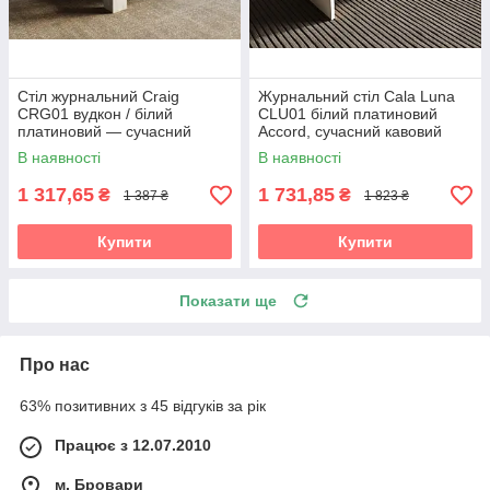
Стіл журнальний Craig
Журнальний стіл Cala Luna
CRG01 вудкон / білий
CLU01 білий платиновий
платиновий — сучасний
Accord, сучасний кавовий
журнальний столик для
столик у стилі мінімалізм
В наявності
В наявності
стильного інтер’єру Accord
1 317,65
1 731,85
₴
₴
1 387 ₴
1 823 ₴
Купити
Купити
Показати ще
Про нас
63% позитивних з 45 відгуків за рік
Працює з 12.07.2010
м. Бровари