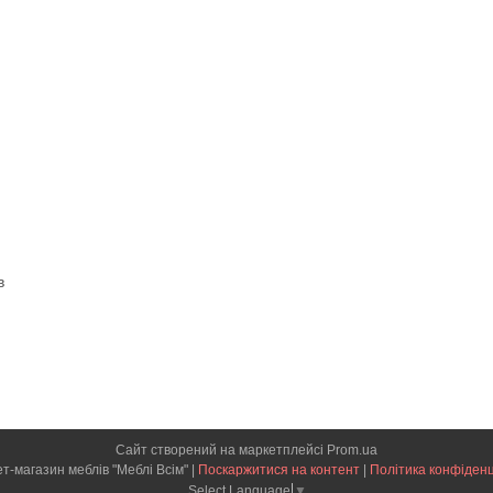
в
Сайт створений на маркетплейсі
Prom.ua
Інтернет-магазин меблів "Меблі Всім" |
Поскаржитися на контент
|
Політика конфіденц
Select Language
▼