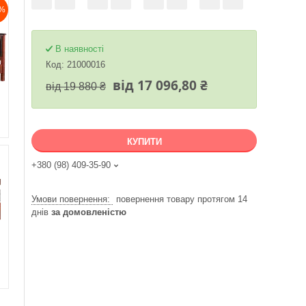
%
В наявності
Код:
21000016
від 17 096,80 ₴
від 19 880 ₴
КУПИТИ
+380 (98) 409-35-90
повернення товару протягом 14
днів
за домовленістю