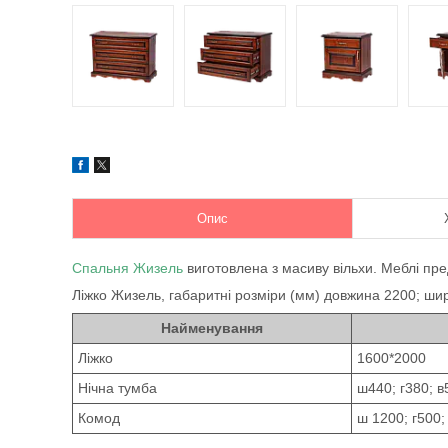
Опис
Спальня Жизель
виготовлена з масиву вільхи. Меблі пред
Ліжко Жизель, габаритні розміри (мм) довжина 2200; шир
Найменування
Ліжко
1600*2000
Нічна тумба
ш440; г380; в
Комод
ш 1200; г500;