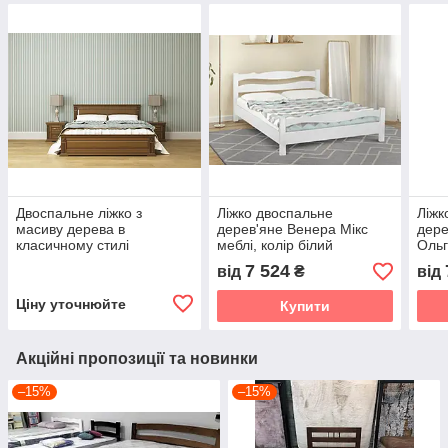
Двоспальне ліжко з
Ліжко двоспальне
Ліжк
масиву дерева в
дерев'яне Венера Мікс
дере
класичному стилі
меблі, колір білий
Ольг
Франческа ROKA, колір
горі
7 524
від
₴
від
темний горіх
Ціну уточнюйте
Купити
Акційні пропозиції та новинки
–15%
–15%