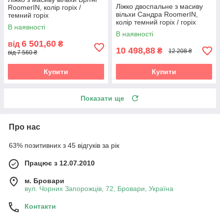
Ліжко двоспальне з масиву
RoomerIN, колір горіх /
вільхи Сандра RoomerIN,
темний горіх
колір темний горіх / горіх
В наявності
В наявності
6 501,60
від
₴
10 498,88
₴
12 208 ₴
від 7 560 ₴
Купити
Купити
Показати ще
Про нас
63% позитивних з 45 відгуків за рік
Працює з 12.07.2010
м. Бровари
вул. Чорних Запорожців, 72, Бровари, Україна
Контакти