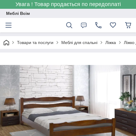
Увага ! Товар продається по передоплаті
Меблі Всім
Товари та послуги
Меблі для спальні
Ліжка
Ліжко