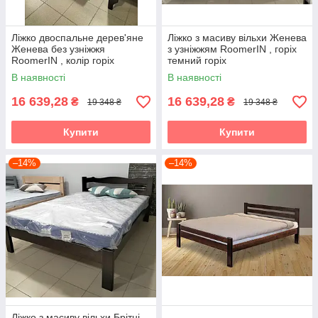
Ліжко двоспальне дерев'яне
Ліжко з масиву вільхи Женева
Женева без узніжжя
з узніжжям RoomerIN , горіх
RoomerIN , колір горіх
темний горіх
темний горіх
В наявності
В наявності
16 639,28
16 639,28
₴
₴
19 348 ₴
19 348 ₴
Купити
Купити
–14%
–14%
Ліжко з масиву вільхи Брітні