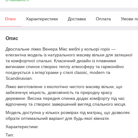
Опис
Характеристики
Доставка
Оплата
Умови п
Опис
Двоспальне ліжко Венера Мікс меблі у кольорі горіх —
елегантна модель із натурального масиву вільхи для затишної
та комфортної спальні. Класичний дизайн із плавними
вигинами спинок створює теплу атмосферу та гармонійно
поєднується з інтер’єрами у стилі classic, modern та
Scandinavian.
Ліжко виготовлене з екологічно чистого масиву вільхи, що
забезпечує міцність, довговічність та природну красу
деревини. Висока передня спинка додає комфорту під час
відпочинку та створює завершений вигляд спального місця.
Модель доступна у кількох розмірах під матрац, що дозволяє
обрати оптимальний варіант для будь-якої кімнати.
Характеристики:
Тип: