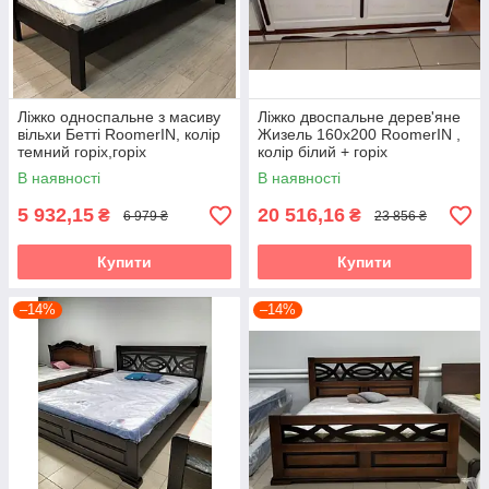
Ліжко односпальне з масиву
Ліжко двоспальне дерев'яне
вільхи Бетті RoomerIN, колір
Жизель 160х200 RoomerIN ,
темний горіх,горіх
колір білий + горіх
В наявності
В наявності
5 932,15
20 516,16
₴
₴
6 979 ₴
23 856 ₴
Купити
Купити
–14%
–14%