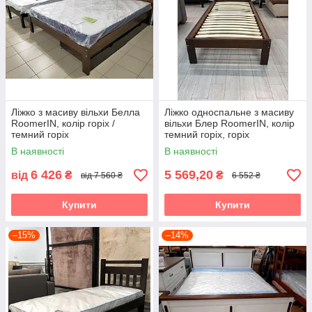
Ліжко з масиву вільхи Белла
Ліжко односпальне з масиву
RoomerIN, колір горіх /
вільхи Блер RoomerIN, колір
темний горіх
темний горіх, горіх
В наявності
В наявності
6 426
5 569,20
від
₴
₴
від 7 560 ₴
6 552 ₴
Купити
Купити
–15%
–14%