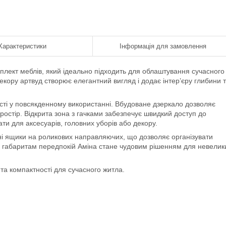
Характеристики
Інформація для замовлення
лект меблів, який ідеально підходить для облаштування сучасного
екору артвуд створює елегантний вигляд і додає інтер’єру глибини 
сті у повсякденному використанні. Вбудоване дзеркало дозволяє
простір. Відкрита зона з гачками забезпечує швидкий доступ до
ати для аксесуарів, головних уборів або декору.
вні ящики на роликових направляючих, що дозволяє організувати
 габаритам передпокій Аміна стане чудовим рішенням для невелик
та компактності для сучасного житла.