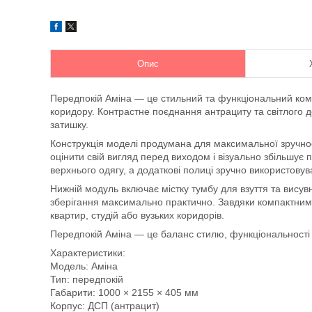
Опис
Передпокій Аміна — це стильний та функціональний комп
коридору. Контрастне поєднання антрациту та світлого д
затишку.
Конструкція моделі продумана для максимальної зручно
оцінити свій вигляд перед виходом і візуально збільшує 
верхнього одягу, а додаткові полиці зручно використовув
Нижній модуль включає містку тумбу для взуття та вису
зберігання максимально практично. Завдяки компактним
квартир, студій або вузьких коридорів.
Передпокій Аміна — це баланс стилю, функціональності 
Характеристики:
Модель: Аміна
Тип: передпокій
Габарити: 1000 × 2155 × 405 мм
Корпус: ДСП (антрацит)