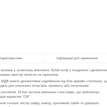
Характеристики
Інформація для замовлення
затишку у сучасному виконанні. Білий колір у поєднанні з делікатн
повнює простір легкістю та гармонією.
 з МДФ мають декоративне оздоблення під біле дерево з патиною, щ
дить для класичних інтер’єрів, провансу або неокласики.
узголів’ям. М’яка частина виконана з еко-шкіри, що забезпечує
ація каркасом “СМ”.
ня спальні: містку шафу, комод, приліжкові тумби та дзеркало.