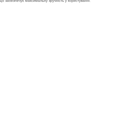
 забезпечує максимальну зручність у користуванні.