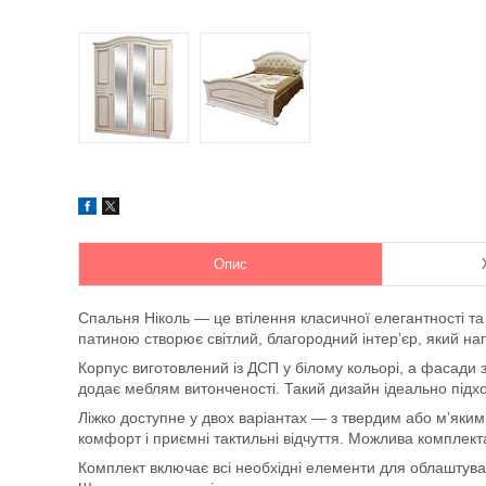
Опис
Спальня Ніколь — це втілення класичної елегантності та 
патиною створює світлий, благородний інтер’єр, який на
Корпус виготовлений із ДСП у білому кольорі, а фасади
додає меблям витонченості. Такий дизайн ідеально підхо
Ліжко доступне у двох варіантах — з твердим або м’яким 
комфорт і приємні тактильні відчуття. Можлива комплект
Комплект включає всі необхідні елементи для облаштуван