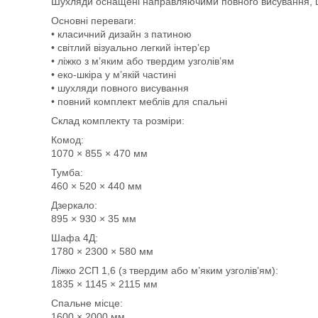
Шухляди оснащені направляючими повного висування, що
Основні переваги:
• класичний дизайн з патиною
• світлий візуально легкий інтер’єр
• ліжко з м’яким або твердим узголів’ям
• еко-шкіра у м’якій частині
• шухляди повного висування
• повний комплект меблів для спальні
Склад комплекту та розміри:
Комод:
1070 × 855 × 470 мм
Тумба:
460 × 520 × 440 мм
Дзеркало:
895 × 930 × 35 мм
Шафа 4Д:
1780 × 2300 × 580 мм
Ліжко 2СП 1,6 (з твердим або м’яким узголів’ям):
1835 × 1145 × 2115 мм
Спальне місце:
1600 × 2000 мм