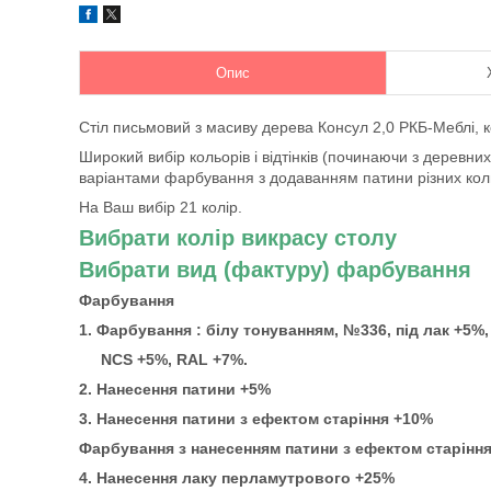
Опис
Стіл письмовий з масиву дерева Консул 2,0 РКБ-Меблі, к
Широкий вибір кольорів і відтінків (починаючи з деревних
варіантами фарбування з додаванням патини різних коль
На Ваш вибір 21 колір.
Вибрати колір викрасу столу
Вибрати вид (фактуру) фарбування
Фарбування
1. Фарбування : білу тонуванням, №336, під лак +5%,
NCS
+5%,
RAL +7%.
2. Нанесення патини +5%
3. Нанесення патини з ефектом старіння +10%
Фарбування з нанесенням патини з ефектом старіння
4. Нанесення лаку перламутрового +25%