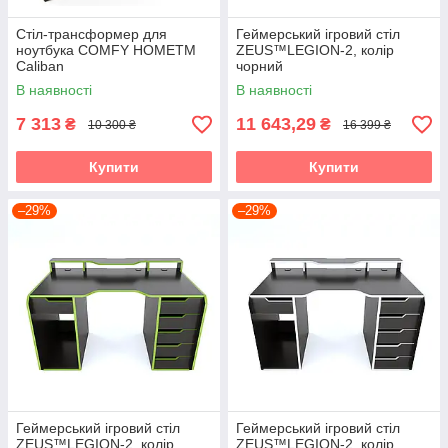
Стіл-трансформер для
Геймерський ігровий стіл
ноутбука COMFY HOMETM
ZEUS™LEGION-2, колір
Caliban
чорний
В наявності
В наявності
7 313
11 643,29
₴
₴
10 300 ₴
16 399 ₴
Купити
Купити
–29%
–29%
Геймерський ігровий стіл
Геймерський ігровий стіл
ZEUS™LEGION-2, колір
ZEUS™LEGION-2, колір