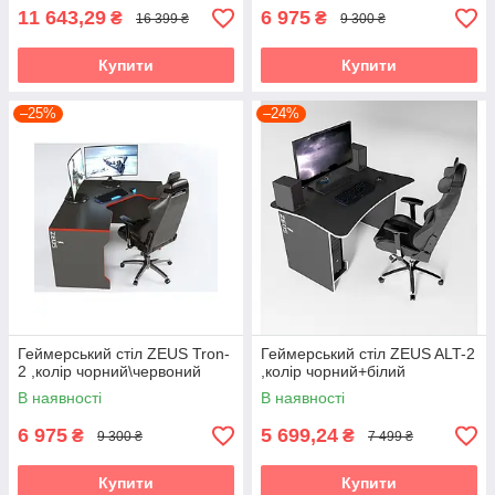
11 643,29
6 975
₴
₴
16 399 ₴
9 300 ₴
Купити
Купити
–25%
–24%
Геймерський стіл ZEUS Tron-
Геймерський стіл ZEUS ALT-2
2 ,колір чорний\червоний
,колір чорний+білий
В наявності
В наявності
6 975
5 699,24
₴
₴
9 300 ₴
7 499 ₴
Купити
Купити