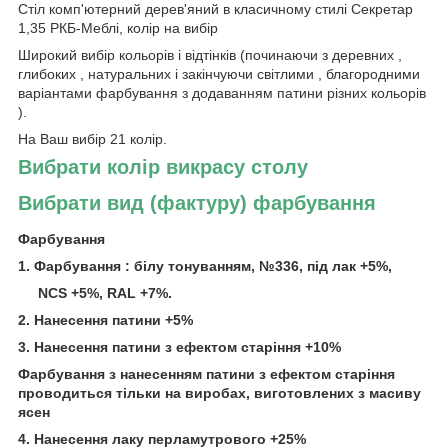
Стіл комп'ютерний дерев'яний в класичному стилі Секретар
1,35 РКБ-Меблі, колір на вибір
Широкий вибір кольорів і відтінків (починаючи з деревних ,
глибоких , натуральних і закінчуючи світлими , благородними
варіантами фарбування з додаванням патини різних кольорів
).
На Ваш вибір 21 колір.
Вибрати колір викрасу столу
Вибрати вид (фактуру) фарбування
Фарбування
1. Фарбування : білу тонуванням, №336, під лак +5%,
NCS
+5%,
RAL +7%.
2. Нанесення патини +5%
3. Нанесення патини з ефектом старіння +10%
Фарбування з нанесенням патини з ефектом старіння
проводиться тільки на виробах, виготовлених з масиву
ясен
4. Нанесення лаку перламутрового +25%