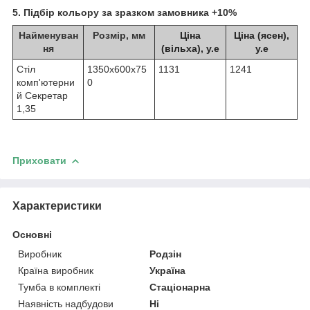
5. Підбір кольору за зразком замовника +10%
Найменуван
Розмір, мм
Ціна
Ціна (ясен),
ня
(вільха), у.е
у.е
Стіл
1350х600х75
1131
1241
комп'ютерни
0
й Секретар
1,35
Приховати
Характеристики
Основні
Виробник
Родзін
Країна виробник
Україна
Тумба в комплекті
Стаціонарна
Наявність надбудови
Ні