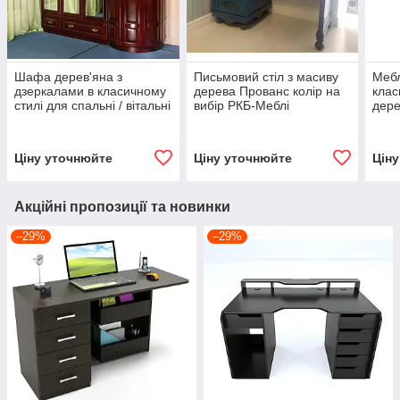
Шафа дерев'яна з
Письмовий стіл з масиву
Мебл
дзеркалами в класичному
дерева Прованс колір на
клас
стилі для спальні / вітальні
вибір РКБ-Меблі
дере
/ передпокою / коридору
колі
Венера РКБ-Меблі, колір
на вибір
Ціну уточнюйте
Ціну уточнюйте
Цін
Акційні пропозиції та новинки
–29%
–29%