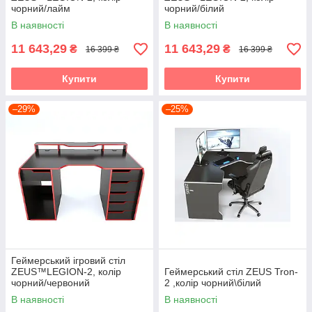
чорний/лайм
чорний/білий
В наявності
В наявності
11 643,29
11 643,29
₴
₴
16 399 ₴
16 399 ₴
Купити
Купити
–29%
–25%
Геймерський ігровий стіл
ZEUS™LEGION-2, колір
Геймерський стіл ZEUS Tron-
чорний/червоний
2 ,колір чорний\білий
В наявності
В наявності