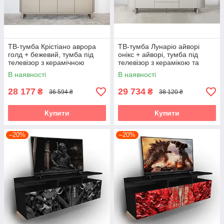
ТВ-тумба Крістіано аврора
ТВ-тумба Лунаріо айворі
голд + бежевий, тумба під
онікс + айворі, тумба під
телевізор з керамічною
телевізор з керамікою та
стільницею Vetro
гартованим склом Vetro
В наявності
В наявності
28 177
29 734
₴
₴
36 594 ₴
38 120 ₴
Купити
Купити
–20%
–20%