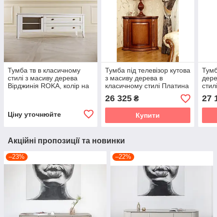
Тумба тв в класичному
Тумба під телевізор кутова
Тумб
стилі з масиву дерева
з масиву дерева в
дере
Вірджинія ROKA, колір на
класичному стилі Платина
стил
вибір
РКБ-Меблі, колір на вибір
Мебл
26 325
27 
₴
Ціну уточнюйте
Купити
Акційні пропозиції та новинки
–23%
–22%