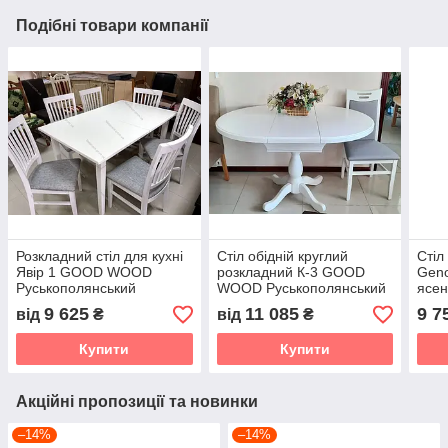
Подібні товари компанії
Розкладний стіл для кухні
Стіл обідній круглий
Стіл
Явір 1 GOOD WOOD
розкладний К-3 GOOD
Geno
Руськополянський
WOOD Руськополянський
ясе
Меблевий Комбінат Явір
Меблевий Комбінат Явір
WOO
9 625
11 085
9 7
від
₴
від
₴
Мебл
Купити
Купити
Акційні пропозиції та новинки
–14%
–14%