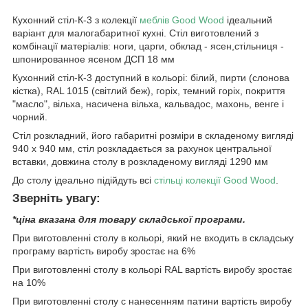
Кухонний стіл-К-3 з колекції
меблів Good Wood
ідеальний
варіант для малогабаритної кухні. Стіл виготовлений з
комбінації матеріалів: ноги, царги, обклад - ясен,стільниця -
шпонированное ясеном ДСП 18 мм
Кухонний стіл-К-3 доступний в кольорі: білий, пирти (слонова
кістка), RAL 1015 (світлий беж), горіх, темний горіх, покриття
"масло", вільха, насичена вільха, кальвадос, махонь, венге і
чорний.
Стіл розкладний, його габаритні розміри в складеному вигляді
940 х 940 мм, стіл розкладається за рахунок центральної
вставки, довжина столу в розкладеному вигляді 1290 мм
До столу ідеально підійдуть всі
стільці колекції Good Wood
.
Зверніть увагу:
*ціна вказана для товару складської програми.
При виготовленні столу в кольорі, який не входить в складську
програму вартість виробу зростає на 6%
При виготовленні столу в кольорі RAL вартість виробу зростає
на 10%
При виготовленні столу c нанесенням патини вартість виробу