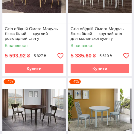
Стіл обідній Омега Модуль
Стіл обідній Омега Модуль
Люкс білий — круглий
Люкс білий — круглий стіл
розкладний стіл у
для маленької кухні у
скандинавському стилі
скандинавському стилі
В наявності
В наявності
5 593,92
5 385,60
₴
₴
5 827 ₴
5 610 ₴
Купити
Купити
–4%
–4%