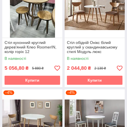
Стіл кухонний круглий
Стіл обідній Онікс білий
дерев'яний Клео RoomerIN,
круглий у скандинавському
колір горіх 12
стилі Модуль люкс
В наявності
В наявності
5 056,80
2 044,80
₴
₴
5 880 ₴
2 130 ₴
Купити
Купити
–4%
–4%