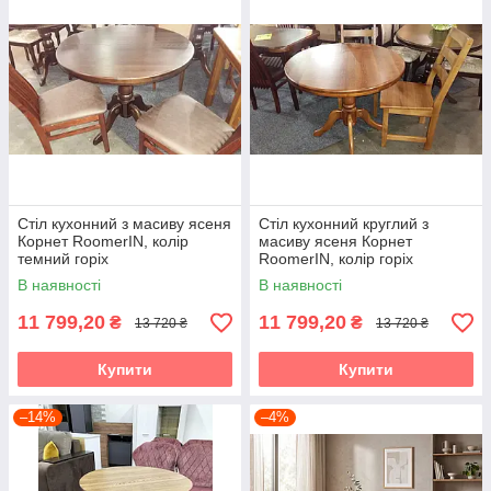
Стіл кухонний з масиву ясеня
Стіл кухонний круглий з
Корнет RoomerIN, колір
масиву ясеня Корнет
темний горіх
RoomerIN, колір горіх
В наявності
В наявності
11 799,20
11 799,20
₴
₴
13 720 ₴
13 720 ₴
Купити
Купити
–14%
–4%