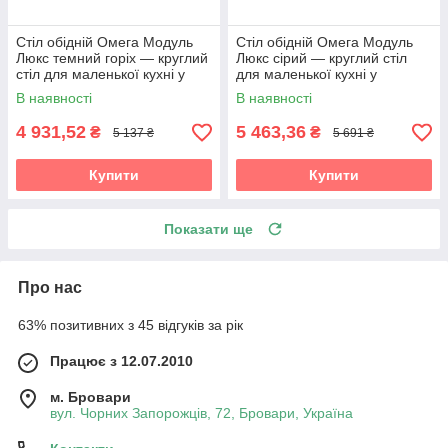
Стіл обідній Омега Модуль
Стіл обідній Омега Модуль
Люкс темний горіх — круглий
Люкс сірий — круглий стіл
стіл для маленької кухні у
для маленької кухні у
скандинавському стилі
скандинавському стилі
В наявності
В наявності
4 931,52
5 463,36
₴
₴
5 137 ₴
5 691 ₴
Купити
Купити
Показати ще
Про нас
63% позитивних з 45 відгуків за рік
Працює з 12.07.2010
м. Бровари
вул. Чорних Запорожців, 72, Бровари, Україна