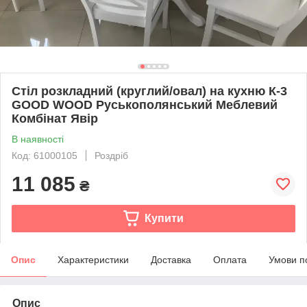
Стіл розкладний (круглий/овал) на кухню К-3
GOOD WOOD Руськополянський Меблевий
Комбінат Явір
В наявності
Код: 61000105
Роздріб
11 085
₴
Купити
Опис
Характеристики
Доставка
Оплата
Умови п
Опис