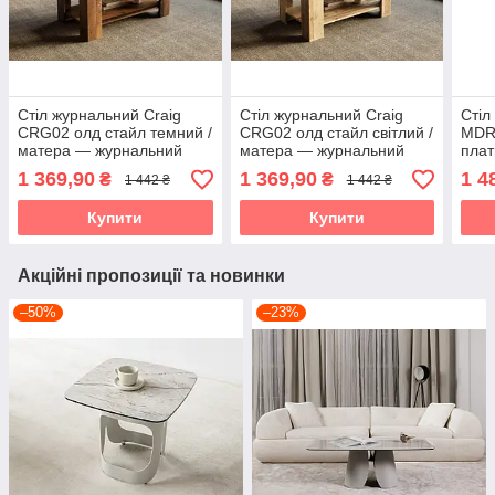
Стіл журнальний Craig
Стіл журнальний Craig
Стіл
CRG02 олд стайл темний /
CRG02 олд стайл світлий /
MDR0
матера — журнальний
матера — журнальний
плат
столик у стилі лофт для
столик у стилі лофт для
журн
1 369,90
1 369,90
1 4
₴
₴
1 442 ₴
1 442 ₴
сучасної вітальні Accord
сучасної вітальні Accord
віта
Купити
Купити
Акційні пропозиції та новинки
–50%
–23%