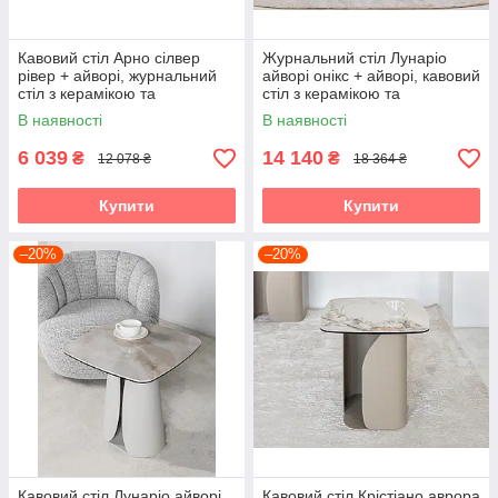
Кавовий стіл Арно сілвер
Журнальний стіл Лунаріо
рівер + айворі, журнальний
айворі онікс + айворі, кавовий
стіл з керамікою та
стіл з керамікою та
гартованим склом Vetro
гартованим склом Vetro
В наявності
В наявності
6 039
14 140
₴
₴
12 078 ₴
18 364 ₴
Купити
Купити
–20%
–20%
Кавовий стіл Лунаріо айворі
Кавовий стіл Крістіано аврора