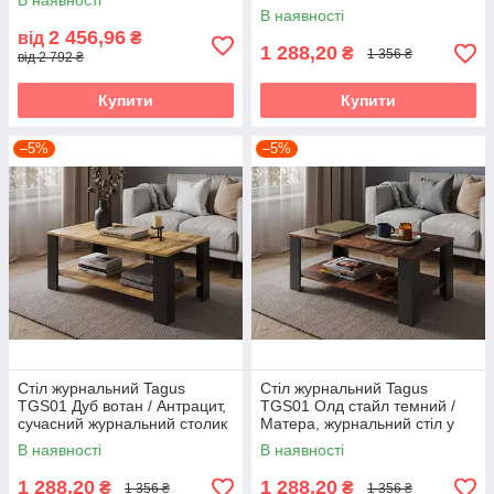
В наявності
кавовий столик Accord
В наявності
2 456,96
від
₴
1 288,20
₴
1 356 ₴
від 2 792 ₴
Купити
Купити
–5%
–5%
Стіл журнальний Tagus
Стіл журнальний Tagus
TGS01 Дуб вотан / Антрацит,
TGS01 Олд стайл темний /
сучасний журнальний столик
Матера, журнальний стіл у
Accord
стилі лофт Accord
В наявності
В наявності
1 288,20
1 288,20
₴
₴
1 356 ₴
1 356 ₴