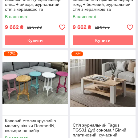
онікс + айворі, журнальний
голд + бежевий, журнальний
стіл з керамікою та
стіл з керамікою та
гартованим склом Vetro
гартованим склом Vetro
В наявності
В наявності
9 662
9 662
₴
₴
12 078 ₴
12 078 ₴
Купити
Купити
–12%
–5%
Кавовий столик круглий з
Стіл журнальний Tagus
масиву вільхи RoomerIN,
TGS01 Дуб сонома / Білий
кольори на вибір
платиновий, сучасний