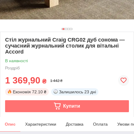
Стіл журнальний Craig CRG02 дуб сонома —
сучасний журнальний столик для вітальні
Accord
В наявності
Роздріб
1 369,90
₴
1 442 ₴
Економія
72.10 ₴
Залишилось
23 дні
Купити
Опис
Характеристики
Доставка
Оплата
Умови п