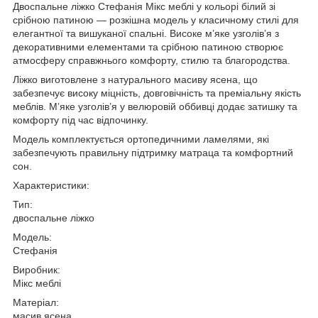
Двоспальне ліжко Стефанія Мікс меблі у кольорі білий зі
срібною патиною — розкішна модель у класичному стилі для
елегантної та вишуканої спальні. Високе м’яке узголів’я з
декоративними елементами та срібною патиною створює
атмосферу справжнього комфорту, стилю та благородства.
Ліжко виготовлене з натурального масиву ясена, що
забезпечує високу міцність, довговічність та преміальну якість
меблів. М’яке узголів’я у велюровій оббивці додає затишку та
комфорту під час відпочинку.
Модель комплектується ортопедичними ламелями, які
забезпечують правильну підтримку матраца та комфортний
сон.
Характеристики:
Тип:
двоспальне ліжко
Модель:
Стефанія
Виробник:
Мікс меблі
Матеріал:
масив ясена