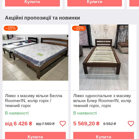
Купити
Купити
Акційні пропозиції та новинки
–15%
–15%
Ліжко з масиву вільхи Белла
Ліжко односпальне з масиву
RoomerIN, колір горіх /
вільхи Блер RoomerIN, колір
темний горіх
темний горіх, горіх
В наявності
В наявності
6 426
5 569,20
від
₴
₴
від 7 560 ₴
6 552 ₴
Купити
Купити