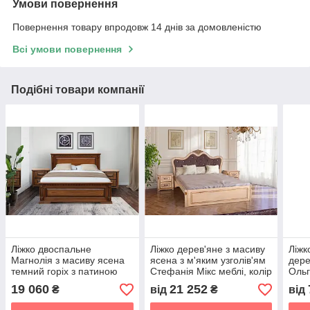
Умови повернення
Повернення товару впродовж 14 днів за домовленістю
Всі умови повернення
Подібні товари компанії
Ліжко двоспальне
Ліжко дерев'яне з масиву
Ліжк
Магнолія з масиву ясена
ясена з м'яким узголів'ям
дере
темний горіх з патиною
Стефанія Мікс меблі, колір
Ольг
Мікс меблі
слонова кістка з патиною
горі
19 060
21 252
₴
від
₴
від