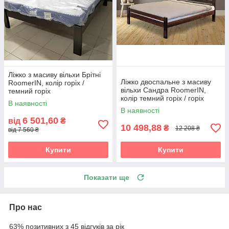
Ліжко з масиву вільхи Брітні
Ліжко двоспальне з масиву
RoomerIN, колір горіх /
вільхи Сандра RoomerIN,
темний горіх
колір темний горіх / горіх
В наявності
В наявності
6 501,60
від
₴
10 498,88
₴
12 208 ₴
від 7 560 ₴
Купити
Купити
Показати ще
Про нас
63% позитивних з 45 відгуків за рік