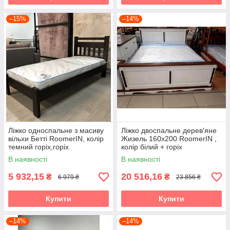
–15%
–14%
Ліжко односпальне з масиву
Ліжко двоспальне дерев'яне
вільхи Бетті RoomerIN, колір
Жизель 160х200 RoomerIN ,
темний горіх,горіх
колір білий + горіх
В наявності
В наявності
5 932,15
20 516,16
₴
₴
6 979 ₴
23 856 ₴
Купити
Купити
–14%
–14%