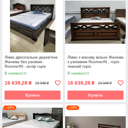
Ліжко двоспальне дерев'яне
Ліжко з масиву вільхи Женева
Женева без узніжжя
з узніжжям RoomerIN , горіх
RoomerIN , колір горіх
темний горіх
темний горіх
В наявності
В наявності
16 639,28
16 639,28
₴
₴
19 348 ₴
19 348 ₴
Купити
Купити
–14%
–14%