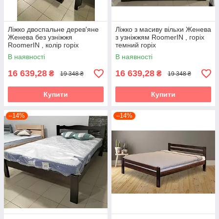
Ліжко двоспальне дерев'яне
Ліжко з масиву вільхи Женева
Женева без узніжжя
з узніжжям RoomerIN , горіх
RoomerIN , колір горіх
темний горіх
темний горіх
В наявності
В наявності
16 639,28
16 639,28
₴
₴
19 348 ₴
19 348 ₴
Купити
Купити
–14%
–14%