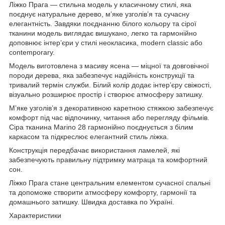
Ліжко Прага — стильна модель у класичному стилі, яка
поєднує натуральне дерево, м’яке узголів’я та сучасну
елегантність. Завдяки поєднанню білого кольору та сірої
тканини модель виглядає вишукано, легко та гармонійно
доповнює інтер’єри у стилі неокласика, modern classic або
contemporary.
Модель виготовлена з масиву ясена — міцної та довговічної
породи дерева, яка забезпечує надійність конструкції та
тривалий термін служби. Білий колір додає інтер’єру свіжості,
візуально розширює простір і створює атмосферу затишку.
М’яке узголів’я з декоративною каретною стяжкою забезпечує
комфорт під час відпочинку, читання або перегляду фільмів.
Сіра тканина Marino 28 гармонійно поєднується з білим
каркасом та підкреслює елегантний стиль ліжка.
Конструкція передбачає використання ламелей, які
забезпечують правильну підтримку матраца та комфортний
сон.
Ліжко Прага стане центральним елементом сучасної спальні
та допоможе створити атмосферу комфорту, гармонії та
домашнього затишку. Швидка доставка по Україні.
Характеристики