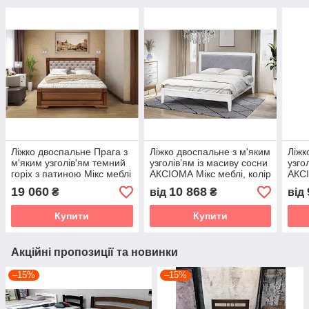
Ліжко двоспальне Прага з
Ліжко двоспальне з м'яким
Ліжк
м'яким узголів'ям темний
узголів’ям із масиву сосни
узго
горіх з патиною Мікс меблі
АКСІОМА Мікс меблі, колір
АКСІ
білий
колі
19 060
10 868
₴
від
₴
від
Купити
Купити
Акційні пропозиції та новинки
–15%
–15%