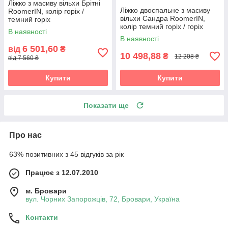
Ліжко з масиву вільхи Брітні
Ліжко двоспальне з масиву
RoomerIN, колір горіх /
вільхи Сандра RoomerIN,
темний горіх
колір темний горіх / горіх
В наявності
В наявності
6 501,60
від
₴
10 498,88
₴
12 208 ₴
від 7 560 ₴
Купити
Купити
Показати ще
Про нас
63% позитивних з 45 відгуків за рік
Працює з 12.07.2010
м. Бровари
вул. Чорних Запорожців, 72, Бровари, Україна
Контакти