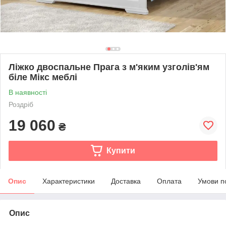
Ліжко двоспальне Прага з м'яким узголів'ям
біле Мікс меблі
В наявності
Роздріб
19 060
₴
Купити
Опис
Характеристики
Доставка
Оплата
Умови п
Опис