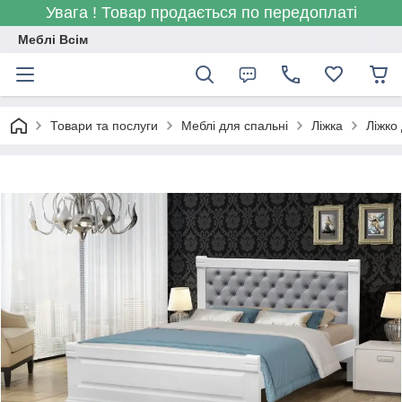
Увага ! Товар продається по передоплаті
Меблі Всім
Товари та послуги
Меблі для спальні
Ліжка
Ліжко