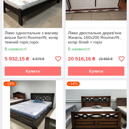
Ліжко односпальне з масиву
Ліжко двоспальне дерев'яне
вільхи Бетті RoomerIN, колір
Жизель 160х200 RoomerIN ,
темний горіх,горіх
колір білий + горіх
В наявності
В наявності
5 932,15
20 516,16
₴
₴
6 979 ₴
23 856 ₴
Купити
Купити
–14%
–14%