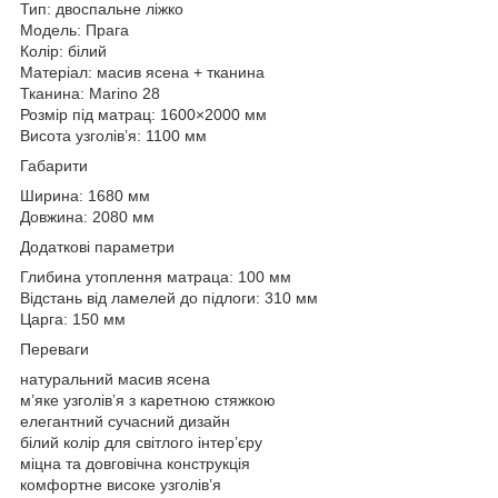
Тип: двоспальне ліжко
Модель: Прага
Колір: білий
Матеріал: масив ясена + тканина
Тканина: Marino 28
Розмір під матрац: 1600×2000 мм
Висота узголів’я: 1100 мм
Габарити
Ширина: 1680 мм
Довжина: 2080 мм
Додаткові параметри
Глибина утоплення матраца: 100 мм
Відстань від ламелей до підлоги: 310 мм
Царга: 150 мм
Переваги
натуральний масив ясена
м’яке узголів’я з каретною стяжкою
елегантний сучасний дизайн
білий колір для світлого інтер’єру
міцна та довговічна конструкція
комфортне високе узголів’я