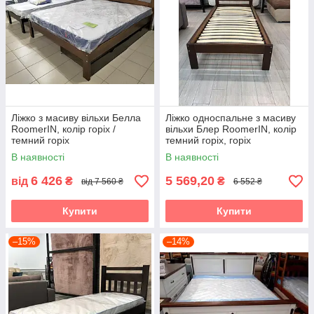
Ліжко з масиву вільхи Белла
Ліжко односпальне з масиву
RoomerIN, колір горіх /
вільхи Блер RoomerIN, колір
темний горіх
темний горіх, горіх
В наявності
В наявності
6 426
5 569,20
від
₴
₴
від 7 560 ₴
6 552 ₴
Купити
Купити
–15%
–14%