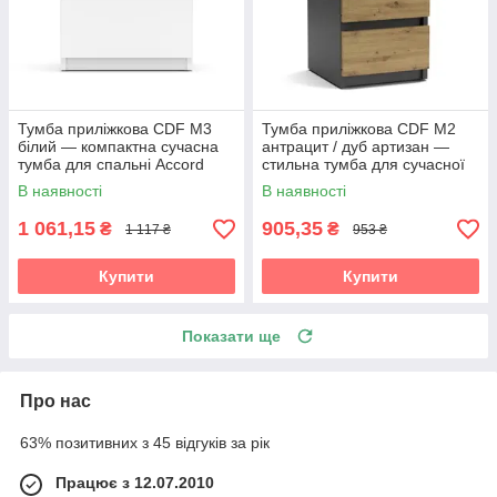
Тумба приліжкова CDF M3
Тумба приліжкова CDF M2
білий — компактна сучасна
антрацит / дуб артизан —
тумба для спальні Accord
стильна тумба для сучасної
спальні Accord
В наявності
В наявності
1 061,15
905,35
₴
₴
1 117 ₴
953 ₴
Купити
Купити
Показати ще
Про нас
63% позитивних з 45 відгуків за рік
Працює з 12.07.2010