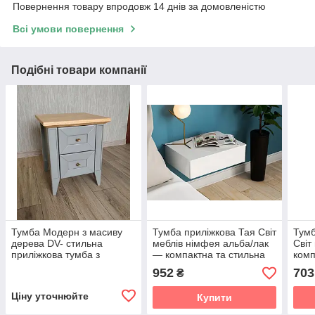
Повернення товару впродовж 14 днів за домовленістю
Всі умови повернення
Подібні товари компанії
Тумба Модерн з масиву
Тумба приліжкова Тая Світ
Тумб
дерева DV- стильна
меблів німфея альба/лак
Світ
приліжкова тумба з
— компактна та стильна
комп
висувними ящиками ,
тумба для сучасної
тумб
952
703
₴
вільха
спальні
спал
Ціну уточнюйте
Купити