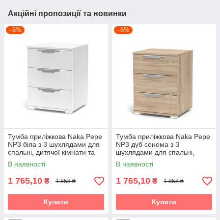
Акційні пропозиції та новинки
–5%
–5%
Тумба приліжкова Naka Pepe
Тумба приліжкова Naka Pepe
NP3 біла з 3 шухлядами для
NP3 дуб сонома з 3
спальні, дитячої кімнати та
шухлядами для спальні,
готелю Accord
дитячої кімнати та готелю
В наявності
В наявності
Accord
1 765,10
1 765,10
₴
₴
1 858 ₴
1 858 ₴
Купити
Купити