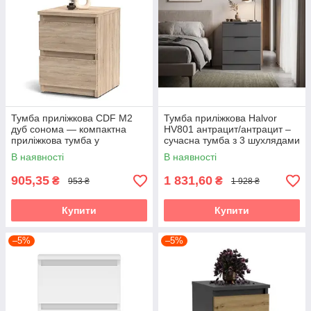
Тумба приліжкова CDF M2
Тумба приліжкова Halvor
дуб сонома — компактна
HV801 антрацит/антрацит –
приліжкова тумба у
сучасна тумба з 3 шухлядами
сучасному стилі Accord
у стилі лофт Accord
В наявності
В наявності
905,35
1 831,60
₴
₴
953 ₴
1 928 ₴
Купити
Купити
–5%
–5%