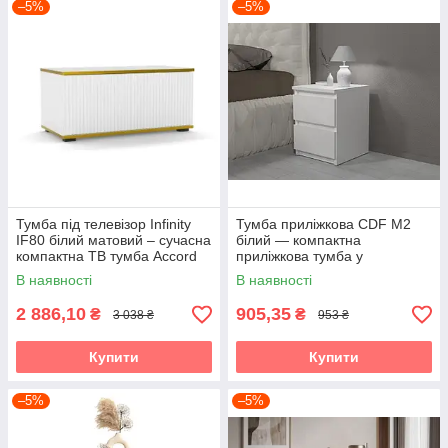
–5%
–5%
Тумба під телевізор Infinity
Тумба приліжкова CDF M2
IF80 білий матовий – сучасна
білий — компактна
компактна ТВ тумба Accord
приліжкова тумба у
мінімалістичному стилі
В наявності
В наявності
Accord
2 886,10
905,35
₴
₴
3 038 ₴
953 ₴
Купити
Купити
–5%
–5%