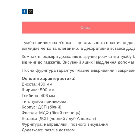
Опис
Тумба приліжкова Б’янко — це стильне та практичне допо
виглядає легко та елегантно, а декоративна вставка дод
Компактні розміри дозволяють зручно розмістити тумбу б
від книг до гаджетів. Висувний ящик і відділення допома
Якісна фурнітура гарантує плавне відкривання і закриван
Основні характеристики:
Висота: 430 мм
Ширина: 500 мм
Глибина: 406 мм
Тип: тумба приліжкова
Корпус: ДСП (білий)
Фасади: МДФ (білий глянець)
Вставки: ДСП (чорний / дуб Аппалачі)
Фурнітура: направляючі повного висування
Додатково: петлі з дотягом