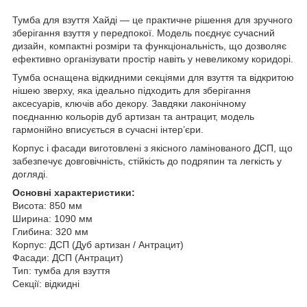
Тумба для взуття Хайді — це практичне рішення для зручного
зберігання взуття у передпокої. Модель поєднує сучасний
дизайн, компактні розміри та функціональність, що дозволяє
ефективно організувати простір навіть у невеликому коридорі.
Тумба оснащена відкидними секціями для взуття та відкритою
нішею зверху, яка ідеально підходить для зберігання
аксесуарів, ключів або декору. Завдяки лаконічному
поєднанню кольорів дуб артизан та антрацит, модель
гармонійно вписується в сучасні інтер’єри.
Корпус і фасади виготовлені з якісного ламінованого ДСП, що
забезпечує довговічність, стійкість до подряпин та легкість у
догляді.
Основні характеристики:
Висота: 850 мм
Ширина: 1090 мм
Глибина: 320 мм
Корпус: ДСП (Дуб артизан / Антрацит)
Фасади: ДСП (Антрацит)
Тип: тумба для взуття
Секції: відкидні