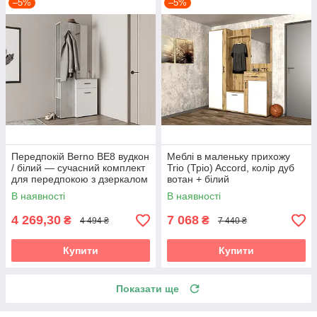
–5%
–5%
Передпокій Berno BE8 вудкон
Меблі в маленьку прихожу
/ білий — сучасний комплект
Trio (Тріо) Accord, колір дуб
для передпокою з дзеркалом
вотан + білий
Accord
В наявності
В наявності
4 269,30
7 068
₴
₴
4 494 ₴
7 440 ₴
Купити
Купити
Показати ще