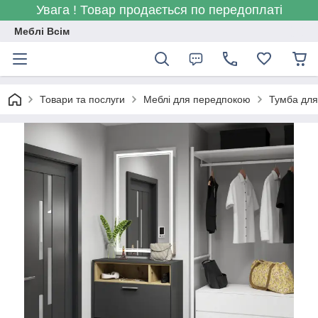
Увага ! Товар продається по передоплаті
Меблі Всім
Товари та послуги
Меблі для передпокою
Тумба для