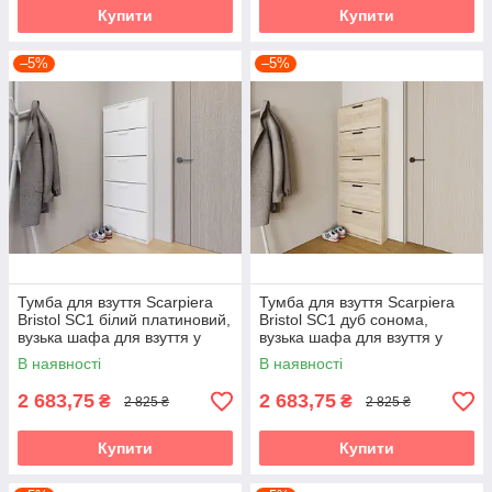
Купити
Купити
–5%
–5%
Тумба для взуття Scarpiera
Тумба для взуття Scarpiera
Bristol SC1 білий платиновий,
Bristol SC1 дуб сонома,
вузька шафа для взуття у
вузька шафа для взуття у
передпокій Accord
передпокій Accord
В наявності
В наявності
2 683,75
2 683,75
₴
₴
2 825 ₴
2 825 ₴
Купити
Купити