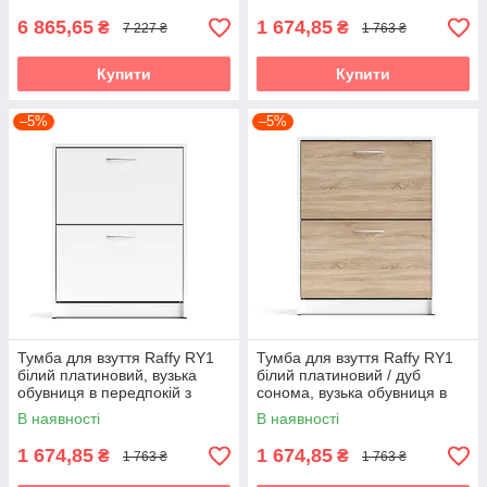
6 865,65
1 674,85
₴
₴
7 227 ₴
1 763 ₴
Купити
Купити
–5%
–5%
Тумба для взуття Raffy RY1
Тумба для взуття Raffy RY1
білий платиновий, вузька
білий платиновий / дуб
обувниця в передпокій з
сонома, вузька обувниця в
двома відкидними секціями
передпокій з двома
В наявності
В наявності
Accord
відкидними секціями Accord
1 674,85
1 674,85
₴
₴
1 763 ₴
1 763 ₴