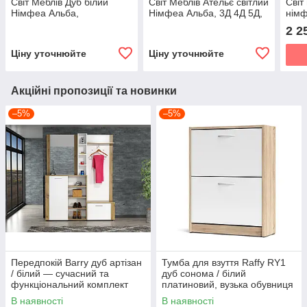
Світ Меблів Дуб білий
Світ Меблів Ательє світлий
Світ
Німфеа Альба,
Німфеа Альба, 3Д 4Д 5Д,
німф
690×1870×250 мм
три розміри
тумб
2 2
пере
Ціну уточнюйте
Ціну уточнюйте
Акційні пропозиції та новинки
–5%
–5%
Передпокій Barry дуб артізан
Тумба для взуття Raffy RY1
/ білий — сучасний та
дуб сонома / білий
функціональний комплект
платиновий, вузька обувниця
для коридору Accord
в передпокій з двома
В наявності
В наявності
відкидними секціями Accord