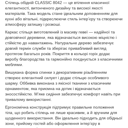
Стілець обідній CLASSIC 8042 — це втілення класичної
елегантності, витонченого дизайну та високої якості
матеріалів. Така модель стане ідеальним доповненням для
кухні або вітальні, підкреслюючи стиль інтер’єру та створюючи
атмосферу затишку і розкоші.
Каркас стільця виготовлений із масиву гевеї — надійної та
довговічної деревини, яка відзначається високою міцністю і
стійкістю до навантажень. Натуральне дерево забезпечує
довгий термін служби та зберігає привабливий вигляд
протягом багатьох років. Покриття в кольорі горіх додає
виробу благородства та гармонійно поєднується з класичними
меблями.
Вишукана форма спинки з декоративним різьбленням
створює елегантний силует і додає стільцю особливого
шарму. Оббивка виконана з якісної тканини з класичним
орнаментом, яка приємна на дотик і відзначається
зносостійкістю. М’яке сидіння забезпечує комфорт навіть при
тривалому використанні.
Ергономічна конструкція підтримує правильне положення
тіла, що робить стілець не лише красивим, а й зручним для
щоденного використання. Він ідеально підходить для обідньої
зони, прийому гостей або оформлення інтер’єру в