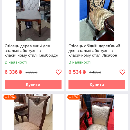
Стілець дерев'яний для
Стілець обідній дерев'яний
вітальні або кухні в
для вітальні або кухні в
класичному стилі Кембридж
класичному стилі Лісабон
Sof, колір горіх
Sof, колір вишня
В наявності
В наявності
6 336
6 534
₴
₴
7 200 ₴
7 425 ₴
Купити
Купити
–12%
–12%