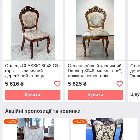
Стілець CLASSIC 8048 Olb
Стілець обідній класичний
Стіл
горіх — класичний
Daming 8048, масив гевеї,
дере
дерев’яний стілець
жаккард, колір горіх
їдаль
тк.8042D-A TES MOBILI,
слон
5 616
5 625
₴
₴
колір горіх
Цін
Купити
Купити
Акційні пропозиції та новинки
–12%
–12%