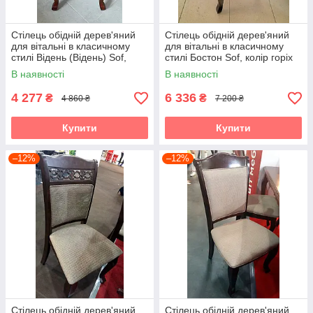
Стілець обідній дерев'яний
Стілець обідній дерев'яний
для вітальні в класичному
для вітальні в класичному
стилі Відень (Відень) Sof,
стилі Бостон Sof, колір горіх
колір горіх
В наявності
В наявності
4 277
6 336
₴
₴
4 860 ₴
7 200 ₴
Купити
Купити
–12%
–12%
Стілець обідній дерев'яний
Стілець обідній дерев'яний