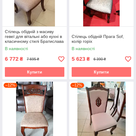
Стілець обідній з масиву
гевеї для вітальні або кухні в
Стілець обідній Прага Sof,
класичному стилі Братислава
колір горіх
Sof, колір горіх
В наявності
В наявності
6 772
5 623
₴
₴
7 695 ₴
6 390 ₴
Купити
Купити
–12%
–12%