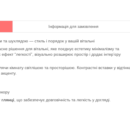
Інформація для замовлення
 та шухлядою — стиль і порядок у вашій вітальні
сне рішення для вітальні, яке поєднує естетику мінімалізму та
є ефект “легкості”, візуально розширює простір і додає інтер’єру
лячи кімнату світлішою та просторішою. Контрастні вставки у відтінк
акценту.
екору
 глянці
, що забезпечує довговічність та легкість у догляді.