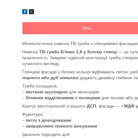
Опис
Мінімалістична навісна ТВ-тумба з глянцевими фасадами
Навісна
ТВ-тумба Б’янко 1,8 у білому глянці
— це суча
практичність. Завдяки підвісній конструкції тумба створю
сучасного вигляду.
Глянцеві фасади у білому кольорі відбивають світло, роб
чорного або дуб аппалачі
додають дизайну глибини та 
Тумба оснащена:
–
місткою шухлядою
для аксесуарів
–
бічними відділеннями з полицями
для техніки або д
Корпус виготовлений із міцного
ДСП
, фасади — з
МДФ у
Фурнітура:
–
петлі з доводчиками
–
направляючі повного висування
Ідеально підходить для: