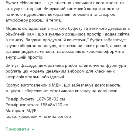
Буфет «Неаполь» — це втілення класичної елегантності та
статусу в інтер’єрі. Вишуканий кремовий колір із золотою
патиною підкреслює декоративні елементи та створює
атмосферу розкоші й тепла.
Модель складається з місткого буфету та великого дзеркала в
різьбленій рамі, що візуально розширює простір і додає світла
в кімнату. Завдяки продуманій конструкції буфет забезпечує
зручне зберігання посуду, текстилю чи інших речей, а скляні
вставки додають легкості та дозволяють красиво оформити
внутрішній простір.
Вигнуті фасади, декоративна різьба та витончена фурнітура
роблять цю модель ідеальним вибором для класичних
інтер’єрів вітальні або їдальні.
Корпус виготовлений з МДФ, що забезпечує довговічність,
міцність і збереження естетичного вигляду на довгі роки.
Розмір буфету: 187×58×92 см
Розмір дзеркала: 158×8×120 см
Матеріал: МДФ
Колір: кремовий + патина золото
Приховати