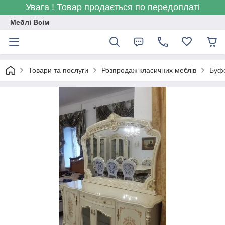
Увага ! Товар продається по передоплаті
Меблі Всім
Товари та послуги
Розпродаж класичних меблів
Буфе