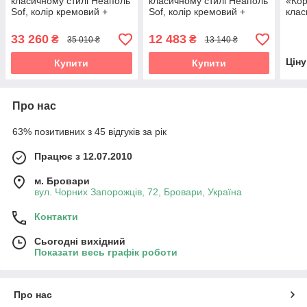
класичному стилі Неаполь
класичному стилі Неаполь
«Кор
Sof, колір кремовий +
Sof, колір кремовий +
клас
патина золото
патина золото
спал
пат
33 260
12 483
₴
₴
35 010 ₴
13 140 ₴
Цін
Купити
Купити
Про нас
63% позитивних з 45 відгуків за рік
Працює з 12.07.2010
м. Бровари
вул. Чорних Запорожців, 72, Бровари, Україна
Контакти
Сьогодні вихідний
Показати весь графік роботи
Про нас