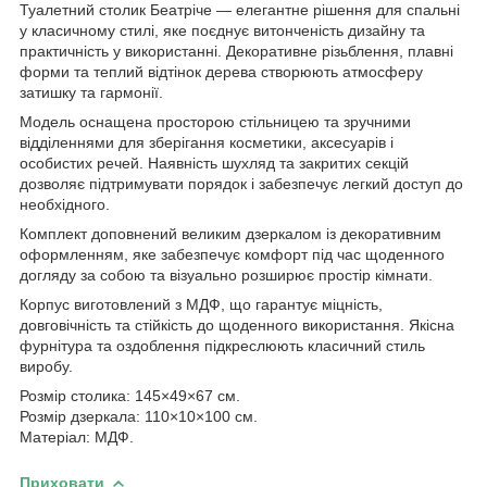
Туалетний столик Беатріче — елегантне рішення для спальні
у класичному стилі, яке поєднує витонченість дизайну та
практичність у використанні. Декоративне різьблення, плавні
форми та теплий відтінок дерева створюють атмосферу
затишку та гармонії.
Модель оснащена просторою стільницею та зручними
відділеннями для зберігання косметики, аксесуарів і
особистих речей. Наявність шухляд та закритих секцій
дозволяє підтримувати порядок і забезпечує легкий доступ до
необхідного.
Комплект доповнений великим дзеркалом із декоративним
оформленням, яке забезпечує комфорт під час щоденного
догляду за собою та візуально розширює простір кімнати.
Корпус виготовлений з МДФ, що гарантує міцність,
довговічність та стійкість до щоденного використання. Якісна
фурнітура та оздоблення підкреслюють класичний стиль
виробу.
Розмір столика: 145×49×67 см.
Розмір дзеркала: 110×10×100 см.
Матеріал: МДФ.
Приховати