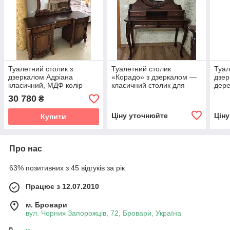
Туалетний столик з
Туалетний столик
Туал
дзеркалом Адріана
«Корадо» з дзеркалом —
дзер
класичний, МДФ колір
класичний столик для
дере
горіх
спальні (колір коньяк з
Неап
30 780
₴
патиною) DV
біли
Ціну уточнюйте
Цін
Купити
Про нас
63% позитивних з 45 відгуків за рік
Працює з 12.07.2010
м. Бровари
вул. Чорних Запорожців, 72, Бровари, Україна