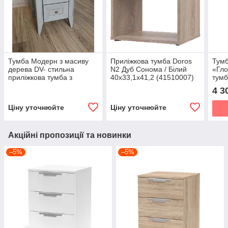
Тумба Модерн з масиву
Приліжкова тумба Doros
Тумб
дерева DV- стильна
N2 Дуб Cонома / Білий
«Гло
приліжкова тумба з
40х33,1х41,2 (41510007)
тумб
висувними ящиками ,
DV
4 3
вільха
Ціну уточнюйте
Ціну уточнюйте
Акційні пропозиції та новинки
–5%
–5%