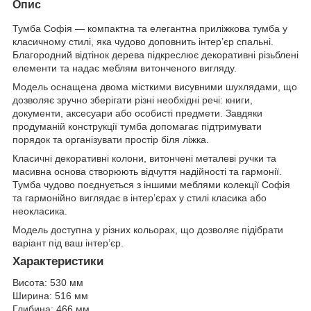
Опис
Тумба Софія — компактна та елегантна приліжкова тумба у
класичному стилі, яка чудово доповнить інтер’єр спальні.
Благородний відтінок дерева підкреслює декоративні різьблені
елементи та надає меблям витонченого вигляду.
Модель оснащена двома місткими висувними шухлядами, що
дозволяє зручно зберігати різні необхідні речі: книги,
документи, аксесуари або особисті предмети. Завдяки
продуманій конструкції тумба допомагає підтримувати
порядок та організувати простір біля ліжка.
Класичні декоративні колони, витончені металеві ручки та
масивна основа створюють відчуття надійності та гармонії.
Тумба чудово поєднується з іншими меблями колекції Софія
та гармонійно виглядає в інтер’єрах у стилі класика або
неокласика.
Модель доступна у різних кольорах, що дозволяє підібрати
варіант під ваш інтер’єр.
Характеристики
Висота: 530 мм
Ширина: 516 мм
Глибина: 466 мм