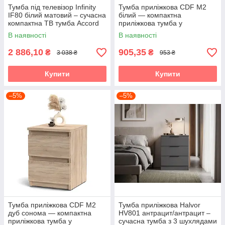
Тумба під телевізор Infinity
Тумба приліжкова CDF M2
IF80 білий матовий – сучасна
білий — компактна
компактна ТВ тумба Accord
приліжкова тумба у
мінімалістичному стилі
В наявності
В наявності
Accord
2 886,10
905,35
₴
₴
3 038 ₴
953 ₴
Купити
Купити
–5%
–5%
Тумба приліжкова CDF M2
Тумба приліжкова Halvor
дуб сонома — компактна
HV801 антрацит/антрацит –
приліжкова тумба у
сучасна тумба з 3 шухлядами