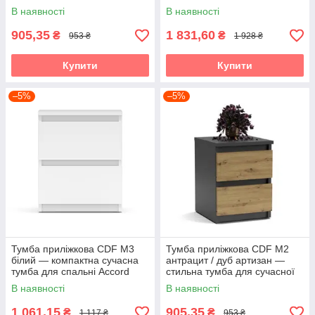
сучасному стилі Accord
у стилі лофт Accord
В наявності
В наявності
905,35
1 831,60
₴
₴
953 ₴
1 928 ₴
Купити
Купити
–5%
–5%
Тумба приліжкова CDF M3
Тумба приліжкова CDF M2
білий — компактна сучасна
антрацит / дуб артизан —
тумба для спальні Accord
стильна тумба для сучасної
спальні Accord
В наявності
В наявності
1 061,15
905,35
₴
₴
1 117 ₴
953 ₴