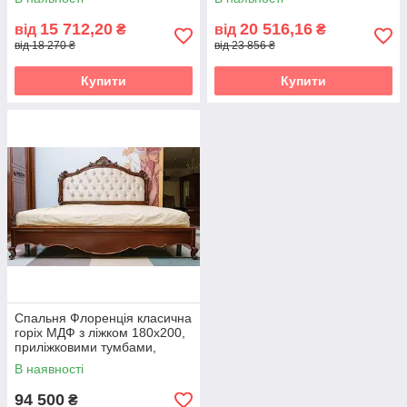
15 712,20
20 516,16
від
₴
від
₴
від 18 270 ₴
від 23 856 ₴
Купити
Купити
Спальня Флоренція класична
горіх МДФ з ліжком 180х200,
приліжковими тумбами,
туалетним столиком,
В наявності
дзеркалом і пуфом
94 500
₴