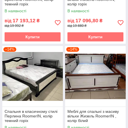
темний горіх
колір горіх
В наявності
В наявності
17 193,12
17 096,80
від
₴
від
₴
від 19 992 ₴
від 19 880 ₴
Купити
Купити
–14%
–14%
Спальня в класичному стилі
Меблі для спальні з масиву
Перлина RoomerIN, колір
вільхи Жизель RoomerIN ,
темний горіх
колір білий
В наявності
В наявності