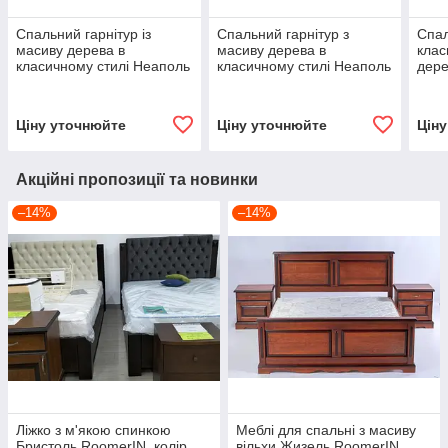
Спальний гарнітур із
Спальний гарнітур з
Спал
масиву дерева в
масиву дерева в
клас
класичному стилі Неаполь
класичному стилі Неаполь
дере
Roka, колір на вибір
ROKA, колір на вибір
колі
Ціну уточнюйте
Ціну уточнюйте
Цін
Акційні пропозиції та новинки
–14%
–14%
Ліжко з м'якою спинкою
Меблі для спальні з масиву
Бристоль RoomerIN, колір
вільхи Жизель RoomerIN,