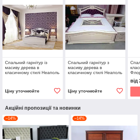
Спальний гарнітур із
Спальний гарнітур з
Спал
масиву дерева в
масиву дерева в
клас
класичному стилі Неаполь
класичному стилі Неаполь
Фло
Roka, колір на вибір
ROKA, колір на вибір
від
Ціну уточнюйте
Ціну уточнюйте
Акційні пропозиції та новинки
–14%
–14%