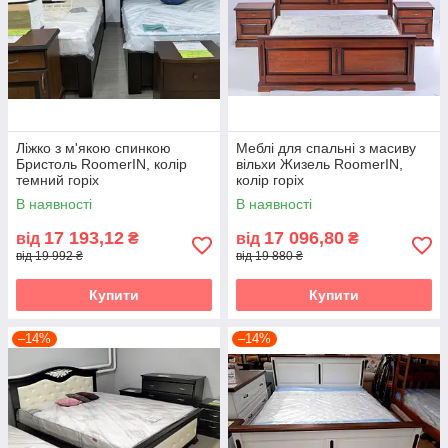
Ліжко з м'якою спинкою
Меблі для спальні з масиву
Бристоль RoomerIN, колір
вільхи Жизель RoomerIN,
темний горіх
колір горіх
В наявності
В наявності
17 193,12
17 096,80
від
₴
від
₴
від 19 992 ₴
від 19 880 ₴
Купити
Купити
–14%
–14%