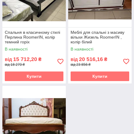
Спальня в класичному стилі
Меблі для спальні з масиву
Перлина RoomerIN, колір
вільхи Жизель RoomerIN ,
темний горіх
колір білий
В наявності
В наявності
15 712,20
20 516,16
від
₴
від
₴
від 18 270 ₴
від 23 856 ₴
Купити
Купити