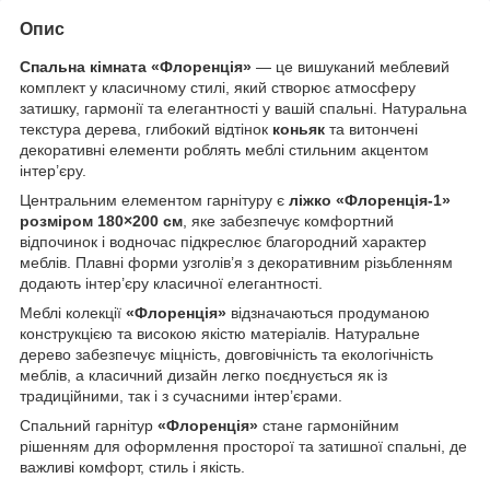
Опис
Спальна кімната «Флоренція»
— це вишуканий меблевий
комплект у класичному стилі, який створює атмосферу
затишку, гармонії та елегантності у вашій спальні. Натуральна
текстура дерева, глибокий відтінок
коньяк
та витончені
декоративні елементи роблять меблі стильним акцентом
інтер’єру.
Центральним елементом гарнітуру є
ліжко «Флоренція-1»
розміром 180×200 см
, яке забезпечує комфортний
відпочинок і водночас підкреслює благородний характер
меблів. Плавні форми узголів’я з декоративним різьбленням
додають інтер’єру класичної елегантності.
Меблі колекції
«Флоренція»
відзначаються продуманою
конструкцією та високою якістю матеріалів. Натуральне
дерево забезпечує міцність, довговічність та екологічність
меблів, а класичний дизайн легко поєднується як із
традиційними, так і з сучасними інтер’єрами.
Спальний гарнітур
«Флоренція»
стане гармонійним
рішенням для оформлення просторої та затишної спальні, де
важливі комфорт, стиль і якість.