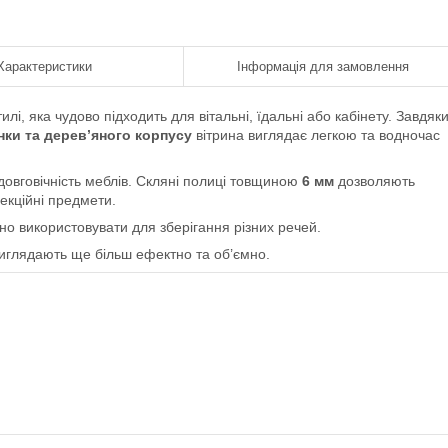
Характеристики
Інформація для замовлення
і, яка чудово підходить для вітальні, їдальні або кабінету. Завдяк
нки та дерев’яного корпусу
вітрина виглядає легкою та водночас
 довговічність меблів. Скляні полиці товщиною
6 мм
дозволяють
екційні предмети.
учно використовувати для зберігання різних речей.
виглядають ще більш ефектно та об’ємно.