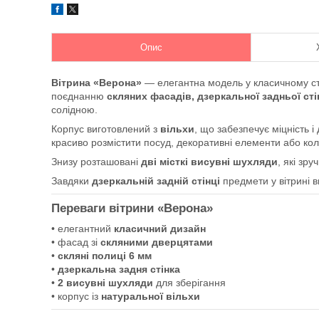
Опис
Вітрина «Верона»
— елегантна модель у класичному стил
поєднанню
скляних фасадів, дзеркальної задньої сті
солідною.
Корпус виготовлений з
вільхи
, що забезпечує міцність і
красиво розмістити посуд, декоративні елементи або кол
Знизу розташовані
дві місткі висувні шухляди
, які зр
Завдяки
дзеркальній задній стінці
предмети у вітрині 
Переваги вітрини «Верона»
• елегантний
класичний дизайн
• фасад зі
скляними дверцятами
•
скляні полиці 6 мм
•
дзеркальна задня стінка
•
2 висувні шухляди
для зберігання
• корпус із
натуральної вільхи