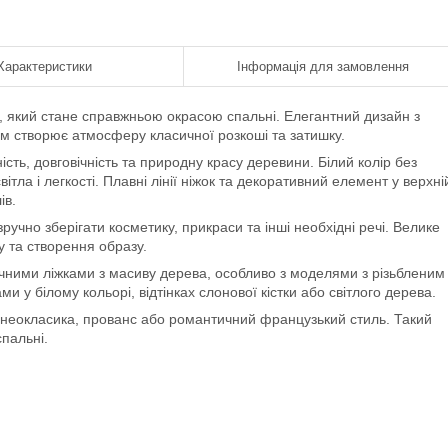
Характеристики
Інформація для замовлення
, який стане справжньою окрасою спальні. Елегантний дизайн з
м створює атмосферу класичної розкоші та затишку.
сть, довговічність та природну красу деревини. Білий колір без
ітла і легкості. Плавні лінії ніжок та декоративний елемент у верхні
ів.
учно зберігати косметику, прикраси та інші необхідні речі. Велике
 та створення образу.
чними ліжками з масиву дерева, особливо з моделями з різьбленим
и у білому кольорі, відтінках слонової кістки або світлого дерева.
а, неокласика, прованс або романтичний французький стиль. Такий
спальні.