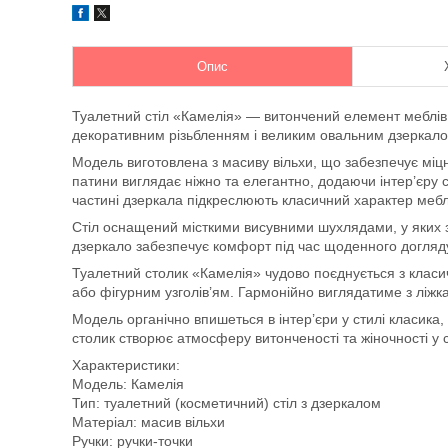
Опис
Туалетний стіл «Камелія» — витончений елемент меблів
декоративним різьбленням і великим овальним дзеркало
Модель виготовлена з масиву вільхи, що забезпечує міцні
патини виглядає ніжно та елегантно, додаючи інтер’єру св
частині дзеркала підкреслюють класичний характер мебл
Стіл оснащений місткими висувними шухлядами, у яких зр
дзеркало забезпечує комфорт під час щоденного догляду
Туалетний столик «Камелія» чудово поєднується з класи
або фігурним узголів’ям. Гармонійно виглядатиме з ліжкам
Модель органічно впишеться в інтер’єри у стилі класик
столик створює атмосферу витонченості та жіночності у 
Характеристики:
Модель: Камелія
Тип: туалетний (косметичний) стіл з дзеркалом
Матеріал: масив вільхи
Ручки: ручки-точки