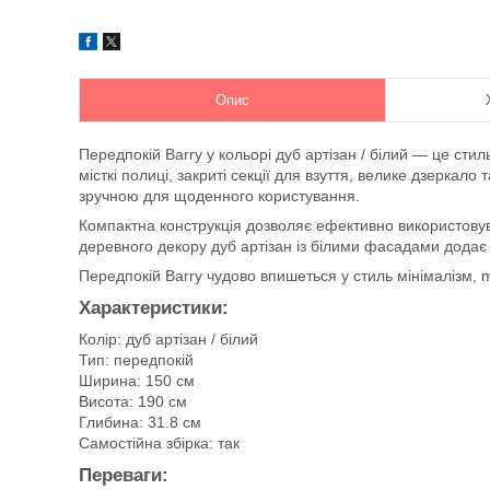
Опис
Передпокій Barry у кольорі дуб артізан / білий — це сти
місткі полиці, закриті секції для взуття, велике дзеркало
зручною для щоденного користування.
Компактна конструкція дозволяє ефективно використовув
деревного декору дуб артізан із білими фасадами додає і
Передпокій Barry чудово впишеться у стиль мінімалізм, 
Характеристики:
Колір: дуб артізан / білий
Тип: передпокій
Ширина: 150 см
Висота: 190 см
Глибина: 31.8 см
Самостійна збірка: так
Переваги: