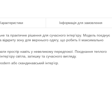
Характеристики
Інформація для замовлення
льне та практичне рішення для сучасного інтер’єру. Модель поєднує
 та відкриту зону для верхнього одягу, що робить її максимально
ати простір навіть у невеликому передпокої. Поєднання теплого
нтер’єру світла, затишку та сучасного вигляду.
modern або скандинавський інтер’єр.