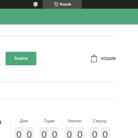
Кошик
Знайти
КОШИК
я
Днів
Годин
Хвилин
Секунд
0
0
0
0
0
0
0
0