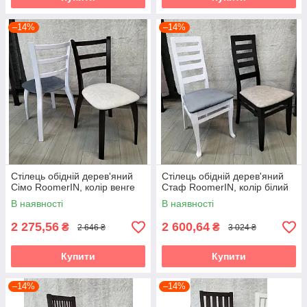
–14%
–14%
Стілець обідній дерев'яний
Стілець обідній дерев'яний
Сімо RoomerIN, колір венге
Стаф RoomerIN, колір білий
В наявності
В наявності
2 275,56
2 600,64
₴
₴
2 646 ₴
3 024 ₴
Купити
Купити
–14%
–14%