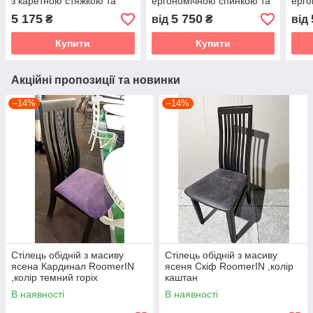
з каретною стяжкою та
ергономічною спинкою та
ерго
дерев’яними ніжками OLB,
дерев’яними ніжками OLB,
дере
5 175
5 750
₴
від
₴
від
кольори та оббивка на
оббивка на вибір
обби
вибір
Купити
Купити
Акційні пропозиції та новинки
–14%
–14%
Стілець обідній з масиву
Стілець обідній з масиву
ясена Кардинал RoomerIN
ясеня Скіф RoomerIN ,колір
,колір темний горіх
каштан
В наявності
В наявності