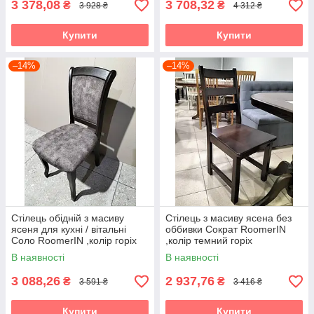
3 378,08
3 708,32
₴
₴
3 928 ₴
4 312 ₴
Купити
Купити
–14%
–14%
Стілець обідній з масиву
Стілець з масиву ясена без
ясеня для кухні / вітальні
оббивки Сократ RoomerIN
Соло RoomerIN ,колір горіх
,колір темний горіх
В наявності
В наявності
3 088,26
2 937,76
₴
₴
3 591 ₴
3 416 ₴
Купити
Купити