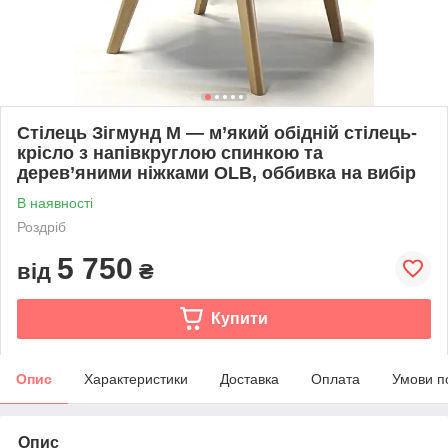
Стілець Зігмунд М — м’який обідній стілець-
крісло з напівкруглою спинкою та
дерев’яними ніжками OLB, оббивка на вибір
В наявності
Роздріб
5 750
від
₴
Купити
Опис
Характеристики
Доставка
Оплата
Умови п
Опис