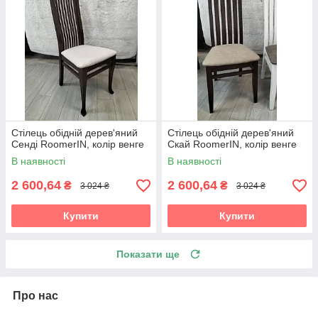
Стілець обідній дерев'яний
Стілець обідній дерев'яний
Сенді RoomerIN, колір венге
Скай RoomerIN, колір венге
В наявності
В наявності
2 600,64
2 600,64
₴
₴
3 024 ₴
3 024 ₴
Купити
Купити
Показати ще
Про нас