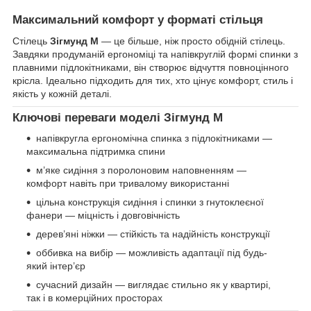
Максимальний комфорт у форматі стільця
Стілець
Зігмунд М
— це більше, ніж просто обідній стілець.
Завдяки продуманій ергономіці та напівкруглій формі спинки з
плавними підлокітниками, він створює відчуття повноцінного
крісла. Ідеально підходить для тих, хто цінує комфорт, стиль і
якість у кожній деталі.
Ключові переваги моделі Зігмунд М
напівкругла ергономічна спинка з підлокітниками —
максимальна підтримка спини
м’яке сидіння з поролоновим наповненням —
комфорт навіть при тривалому використанні
цільна конструкція сидіння і спинки з гнутоклеєної
фанери — міцність і довговічність
дерев’яні ніжки — стійкість та надійність конструкції
оббивка на вибір — можливість адаптації під будь-
який інтер’єр
сучасний дизайн — виглядає стильно як у квартирі,
так і в комерційних просторах