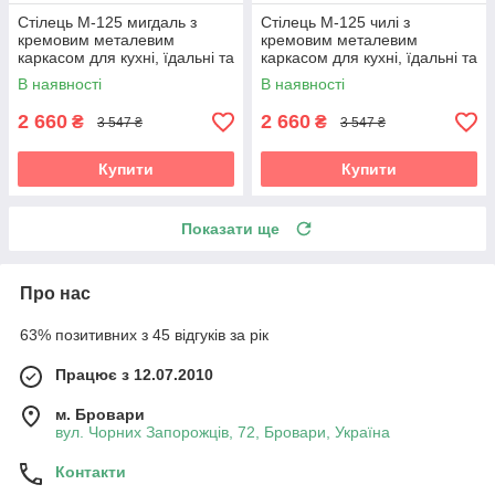
Стілець M-125 мигдаль з
Стілець M-125 чилі з
кремовим металевим
кремовим металевим
каркасом для кухні, їдальні та
каркасом для кухні, їдальні та
вітальні Vetro
вітальні Vetro
В наявності
В наявності
2 660
2 660
₴
₴
3 547 ₴
3 547 ₴
Купити
Купити
Показати ще
Про нас
63% позитивних з 45 відгуків за рік
Працює з 12.07.2010
м. Бровари
вул. Чорних Запорожців, 72, Бровари, Україна
Контакти