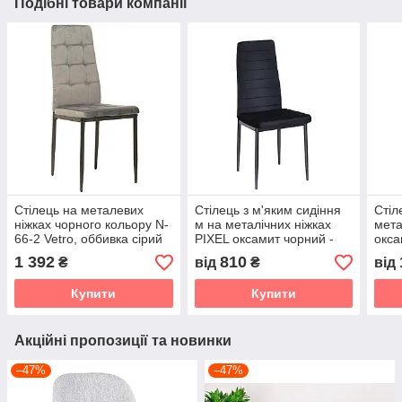
Подібні товари компанії
Стілець на металевих
Стілець з м'яким сидіння
Стіл
ніжках чорного кольору N-
м на металічних ніжках
мета
66-2 Vetro, оббивка сірий
PIXEL оксамит чорний -
окса
велюр
UC- 904, колір ніжок на
UG-
1 392
810
₴
від
₴
від
вибір
Купити
Купити
Акційні пропозиції та новинки
–47%
–47%