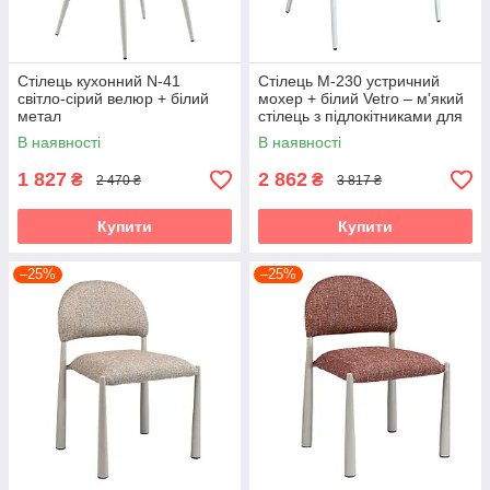
Стілець кухонний N-41
Стілець M-230 устричний
світло-сірий велюр + білий
мохер + білий Vetro – м'який
метал
стілець з підлокітниками для
кухні, їдальні та вітальні
В наявності
В наявності
1 827
2 862
₴
₴
2 470 ₴
3 817 ₴
Купити
Купити
–25%
–25%