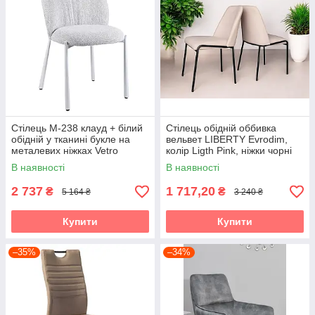
Стілець M-238 клауд + білий
Стілець обідній оббивка
обідній у тканині букле на
вельвет LIBERTY Evrodim,
металевих ніжках Vetro
колір Ligth Pink, ніжки чорні
В наявності
В наявності
2 737
1 717,20
₴
₴
5 164 ₴
3 240 ₴
Купити
Купити
–35%
–34%