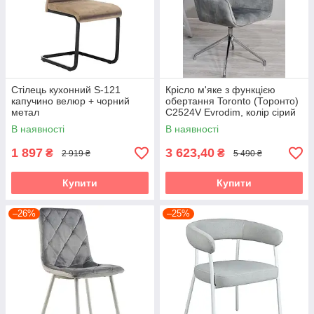
Стілець кухонний S-121
Крісло м'яке з функцією
капучино велюр + чорний
обертання Toronto (Торонто)
метал
C2524V Evrodim, колір сірий
В наявності
В наявності
1 897
3 623,40
₴
₴
2 919 ₴
5 490 ₴
Купити
Купити
–26%
–25%