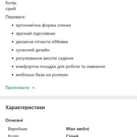
Колір:
сірий
Переваги:
ергономічна форма спинки
зручний підголівник
дихаюча сітчаста оббивка
сучасний дизайн
регулювання висоти сидіння
комфортна посадка для роботи та навчання
мобільна база на роликах
Приховати
Характеристики
Основні
Виробник
Мікс меблі
Колір
Сірий