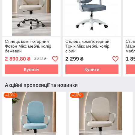
Стілець комп'ютерний
Стілець комп'ютерний
Стіл
Фотон Мікс меблі, колір
Тонік Мікс меблі, колір
Марс
бежевий
сірий
мебл
2 890,80
2 299
1 8
₴
₴
3 212 ₴
Купити
Купити
Акційні пропозиції та новинки
–10%
–10%