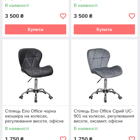
хромованій сріблястій основі
хромованій сріблястій основі
В наявності
В наявності
3 500
3 500
₴
₴
Купити
Купити
Стілець Eno Office чорна
Стілець Eno Office Сірий UC-
екошкіра на колесах,
901 на колесах, регулювання
регулювання висоти, офісне
висоти, оксамит, офісне
крісло для дому та офісу
крісло для дому та офісу
В наявності
В наявності
1 750
1 750
₴
₴