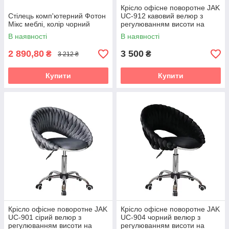
Крісло офісне поворотне JAK
Стілець комп'ютерний Фотон
UC-912 кавовий велюр з
Мікс меблі, колір чорний
регулюванням висоти на
хромованій сріблястій основі
В наявності
В наявності
2 890,80
3 500
₴
₴
3 212 ₴
Купити
Купити
Крісло офісне поворотне JAK
Крісло офісне поворотне JAK
UC-901 сірий велюр з
UC-904 чорний велюр з
регулюванням висоти на
регулюванням висоти на