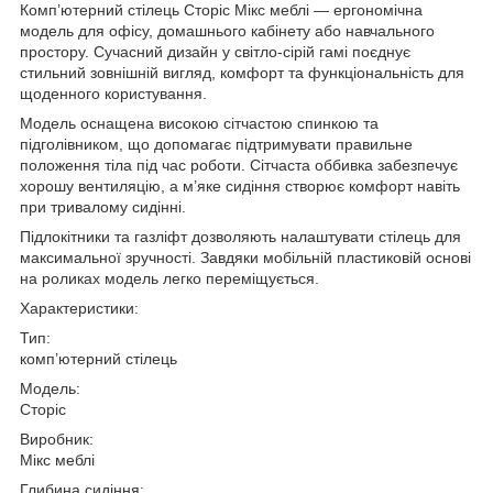
Комп’ютерний стілець Сторіс Мікс меблі — ергономічна
модель для офісу, домашнього кабінету або навчального
простору. Сучасний дизайн у світло-сірій гамі поєднує
стильний зовнішній вигляд, комфорт та функціональність для
щоденного користування.
Модель оснащена високою сітчастою спинкою та
підголівником, що допомагає підтримувати правильне
положення тіла під час роботи. Сітчаста оббивка забезпечує
хорошу вентиляцію, а м’яке сидіння створює комфорт навіть
при тривалому сидінні.
Підлокітники та газліфт дозволяють налаштувати стілець для
максимальної зручності. Завдяки мобільній пластиковій основі
на роликах модель легко переміщується.
Характеристики:
Тип:
комп’ютерний стілець
Модель:
Сторіс
Виробник:
Мікс меблі
Глибина сидіння: