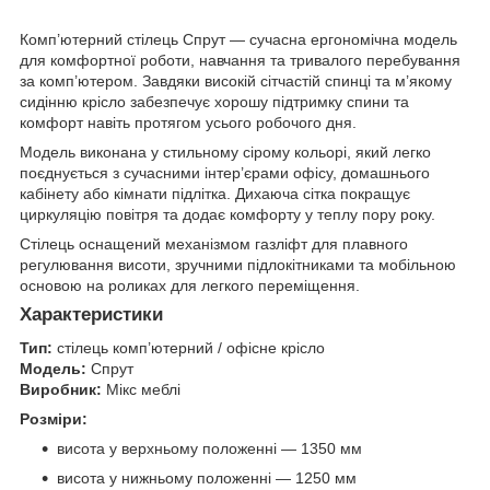
Комп’ютерний стілець Спрут — сучасна ергономічна модель
для комфортної роботи, навчання та тривалого перебування
за комп’ютером. Завдяки високій сітчастій спинці та м’якому
сидінню крісло забезпечує хорошу підтримку спини та
комфорт навіть протягом усього робочого дня.
Модель виконана у стильному сірому кольорі, який легко
поєднується з сучасними інтер’єрами офісу, домашнього
кабінету або кімнати підлітка. Дихаюча сітка покращує
циркуляцію повітря та додає комфорту у теплу пору року.
Стілець оснащений механізмом газліфт для плавного
регулювання висоти, зручними підлокітниками та мобільною
основою на роликах для легкого переміщення.
Характеристики
Тип:
стілець комп’ютерний / офісне крісло
Модель:
Спрут
Виробник:
Мікс меблі
Розміри:
висота у верхньому положенні — 1350 мм
висота у нижньому положенні — 1250 мм