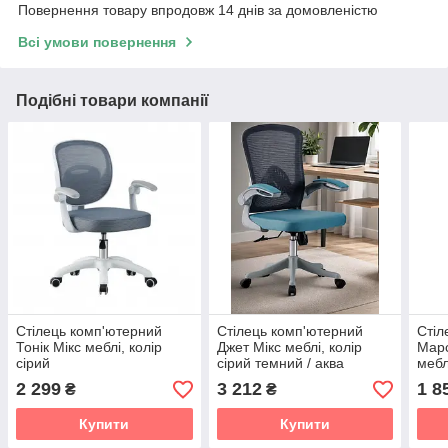
Повернення товару впродовж 14 днів за домовленістю
Всі умови повернення
Подібні товари компанії
Стілець комп'ютерний
Стілець комп'ютерний
Стіл
Тонік Мікс меблі, колір
Джет Мікс меблі, колір
Марс
сірий
сірий темний / аква
мебл
2 299
3 212
1 8
₴
₴
Купити
Купити