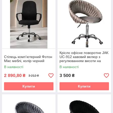
Крісло офісне поворотне JAK
Стілець комп'ютерний Фотон
UC-912 кавовий велюр з
Мікс меблі, колір чорний
регулюванням висоти на
хромованій сріблястій основі
В наявності
В наявності
2 890,80
3 500
₴
₴
3 212 ₴
Купити
Купити