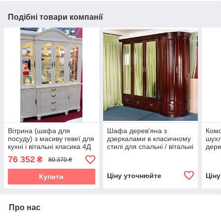
Подібні товари компанії
Вітрина (шафа для
Шафа дерев'яна з
Комо
посуду) з масиву гевеї для
дзеркалами в класичному
шухл
кухні і вітальні класика 4Д
стилі для спальні / вітальні
дере
Барселона Sof, колір
/ передпокою / коридору
для 
76 352
₴
80 370 ₴
білий
Венера РКБ-Меблі, колір
на вибір
Ціну уточнюйте
Цін
Купити
Про нас