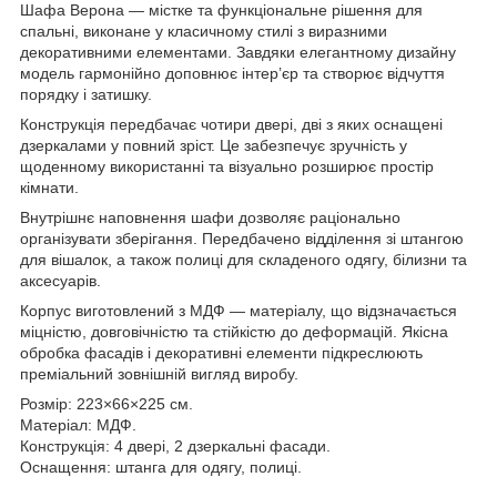
Шафа Верона — містке та функціональне рішення для
спальні, виконане у класичному стилі з виразними
декоративними елементами. Завдяки елегантному дизайну
модель гармонійно доповнює інтер’єр та створює відчуття
порядку і затишку.
Конструкція передбачає чотири двері, дві з яких оснащені
дзеркалами у повний зріст. Це забезпечує зручність у
щоденному використанні та візуально розширює простір
кімнати.
Внутрішнє наповнення шафи дозволяє раціонально
організувати зберігання. Передбачено відділення зі штангою
для вішалок, а також полиці для складеного одягу, білизни та
аксесуарів.
Корпус виготовлений з МДФ — матеріалу, що відзначається
міцністю, довговічністю та стійкістю до деформацій. Якісна
обробка фасадів і декоративні елементи підкреслюють
преміальний зовнішній вигляд виробу.
Розмір: 223×66×225 см.
Матеріал: МДФ.
Конструкція: 4 двері, 2 дзеркальні фасади.
Оснащення: штанга для одягу, полиці.